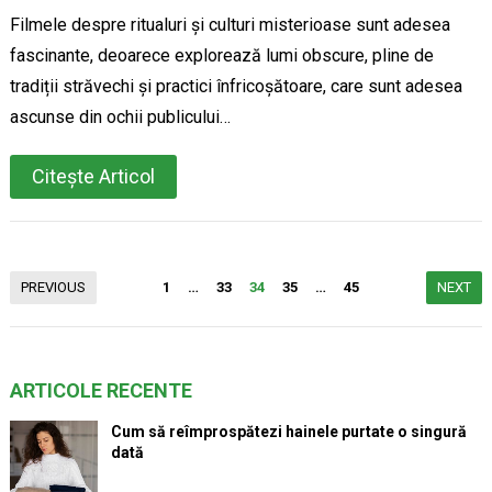
Filmele despre ritualuri și culturi misterioase sunt adesea
fascinante, deoarece explorează lumi obscure, pline de
tradiții străvechi și practici înfricoșătoare, care sunt adesea
ascunse din ochii publicului…
Citește Articol
Paginație
PREVIOUS
1
…
33
34
35
…
45
NEXT
articole
ARTICOLE RECENTE
Cum să reîmprospătezi hainele purtate o singură
dată