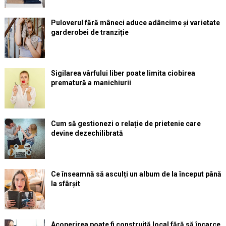
Puloverul fără mâneci aduce adâncime și varietate
garderobei de tranziție
Sigilarea vârfului liber poate limita ciobirea
prematură a manichiurii
Cum să gestionezi o relație de prietenie care
devine dezechilibrată
Ce înseamnă să asculți un album de la început până
la sfârșit
Acoperirea poate fi construită local fără să încarce