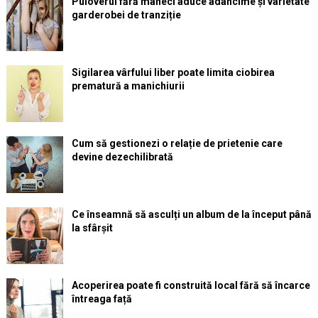
Puloverul fără mâneci aduce adâncime și varietate
garderobei de tranziție
Sigilarea vârfului liber poate limita ciobirea
prematură a manichiurii
Cum să gestionezi o relație de prietenie care
devine dezechilibrată
Ce înseamnă să asculți un album de la început până
la sfârșit
Acoperirea poate fi construită local fără să încarce
întreaga față