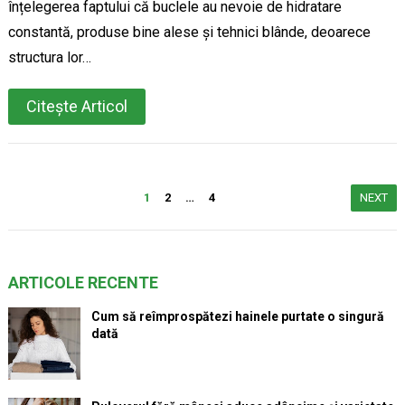
înțelegerea faptului că buclele au nevoie de hidratare
constantă, produse bine alese și tehnici blânde, deoarece
structura lor…
Citește Articol
Paginație
1
2
…
4
NEXT
articole
ARTICOLE RECENTE
Cum să reîmprospătezi hainele purtate o singură
dată