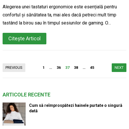
Alegerea unei tastaturi ergonomice este esențială pentru
confortul și sănătatea ta, mai ales dacă petreci mult timp
tastând la birou sau în timpul sesiunilor de gaming. O…
Citește Articol
Paginație
PREVIOUS
1
…
36
37
38
…
45
NEXT
articole
ARTICOLE RECENTE
Cum să reîmprospătezi hainele purtate o singură
dată