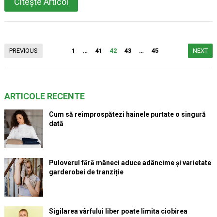
Citește Articol
Paginație
PREVIOUS
1
…
41
42
43
…
45
NEXT
articole
ARTICOLE RECENTE
Cum să reîmprospătezi hainele purtate o singură
dată
Puloverul fără mâneci aduce adâncime și varietate
garderobei de tranziție
Sigilarea vârfului liber poate limita ciobirea