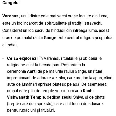
Gangelui
Varanasi
, unul dintre cele mai vechi orașe locuite din lume,
este un loc încărcat de spiritualitate și tradiții străvechi.
Considerat un loc sacru de hindusii din întreaga lume, acest
oraș de pe malul râului
Gange
este centrul religios și spiritual
al Indiei.
Ce să explorezi
: În Varanasi, ritualurile și obiceiurile
religioase sunt la fiecare pas. Poți asista la
ceremonia
Aarti
de pe malurile râului Gange, un ritual
impresionant de adorare a zeilor, care are loc la apus, când
sute de lumânări aprinse plutesc pe apă. De asemenea,
orașul este plin de temple vechi, cum ar fi
Kashi
Vishwanath Temple
, dedicat zeului Shiva, și de ghats
(trepte care duc spre râu), care sunt locuri de adunare
pentru rugăciuni și ritualuri.