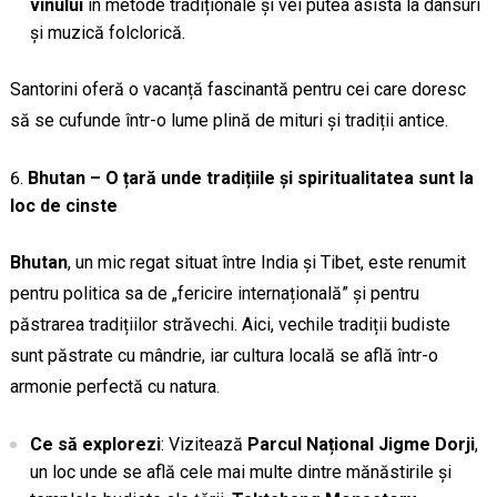
vinului
în metode tradiționale și vei putea asista la dansuri
și muzică folclorică.
Santorini oferă o vacanță fascinantă pentru cei care doresc
să se cufunde într-o lume plină de mituri și tradiții antice.
Bhutan – O țară unde tradițiile și spiritualitatea sunt la
loc de cinste
Bhutan
, un mic regat situat între India și Tibet, este renumit
pentru politica sa de „fericire internațională” și pentru
păstrarea tradițiilor străvechi. Aici, vechile tradiții budiste
sunt păstrate cu mândrie, iar cultura locală se află într-o
armonie perfectă cu natura.
Ce să explorezi
: Vizitează
Parcul Național Jigme Dorji
,
un loc unde se află cele mai multe dintre mănăstirile și