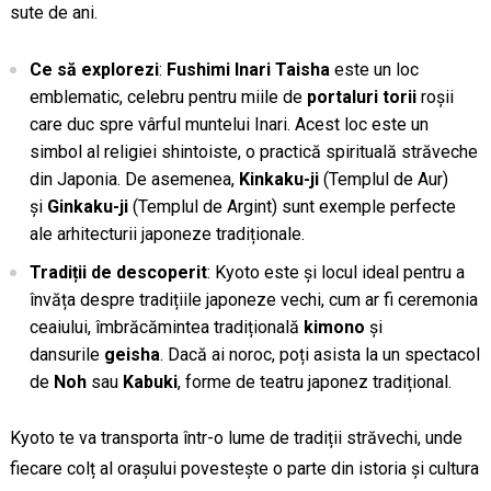
sute de ani.
Ce să explorezi
:
Fushimi Inari Taisha
este un loc
emblematic, celebru pentru miile de
portaluri torii
roșii
care duc spre vârful muntelui Inari. Acest loc este un
simbol al religiei shintoiste, o practică spirituală străveche
din Japonia. De asemenea,
Kinkaku-ji
(Templul de Aur)
și
Ginkaku-ji
(Templul de Argint) sunt exemple perfecte
ale arhitecturii japoneze tradiționale.
Tradiții de descoperit
: Kyoto este și locul ideal pentru a
învăța despre tradițiile japoneze vechi, cum ar fi ceremonia
ceaiului, îmbrăcămintea tradițională
kimono
și
dansurile
geisha
. Dacă ai noroc, poți asista la un spectacol
de
Noh
sau
Kabuki
, forme de teatru japonez tradițional.
Kyoto te va transporta într-o lume de tradiții străvechi, unde
fiecare colț al orașului povestește o parte din istoria și cultura