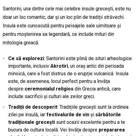
Santorini, una dintre cele mai celebre insule grecești, este nu
doar un loc romantic, dar și un loc plin de tradiții străvechi.
Insula este cunoscută pentru peisajele sale uimitoare și
pentru moștenirea sa legendară, ce include mituri din
mitologia greacă.
Ce să explorezi
: Santorini este plină de situri arheologice
importante, inclusiv
Akrotiri
, un oraș antic din perioada
minoică, care a fost distrus de o erupție vulcanică. Insula
este, de asemenea, locul perfect pentru a învăța
despre
ceremonialul religios
din Grecia antică, care
include sacrificii și culturi ale zeilor greci.
Tradiții de descoperit
: Tradițiile grecești sunt la ordinea
zilei pe insulă, iar
festivalurile de vin
și
sărbătorile
tradiționale grecești
sunt ocazii excelente pentru a te
bucura de cultura locală. Vei învăța despre
prepararea