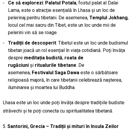
Ce să explorezi
:
Palatul Potala
, fostul palat al Dalai
Lama, este o atracție esențială în Lhasa și un loc de
pelerinaj pentru tibetani. De asemenea,
Templul Jokhang
,
locul cel mai sacru din Tibet, este un loc unde mii de
pelerini vin să se roage.
Tradiții de descoperit
: Tibetul este un loc unde budismul
tibetan joacă un rol esențial în viața cotidiană. Poți învăța
despre
meditația budistă
,
roata de
rugăciuni
și
ritualurile tibetane
. De
asemenea,
Festivalul Saga Dawa
este o sărbătoare
religioasă majoră, în care tibetanii celebrează nașterea,
iluminarea și moartea lui Buddha.
Lhasa este un loc unde poți învăța despre tradițiile budiste
străvechi și te poți conecta cu spiritualitatea tibetană.
Santorini, Grecia – Tradiții și mituri în Insula Zeilor