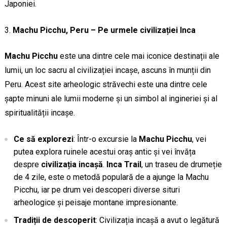
Japoniei.
Machu Picchu, Peru – Pe urmele civilizației Inca
Machu Picchu
este una dintre cele mai iconice destinații ale
lumii, un loc sacru al civilizației incașe, ascuns în munții din
Peru. Acest site arheologic străvechi este una dintre cele
șapte minuni ale lumii moderne și un simbol al ingineriei și al
spiritualității incașe.
Ce să explorezi
: Într-o excursie la
Machu Picchu
, vei
putea explora ruinele acestui oraș antic și vei învăța
despre
civilizația incașă
.
Inca Trail
, un traseu de drumeție
de 4 zile, este o metodă populară de a ajunge la Machu
Picchu, iar pe drum vei descoperi diverse situri
arheologice și peisaje montane impresionante.
Tradiții de descoperit
: Civilizația incașă a avut o legătură