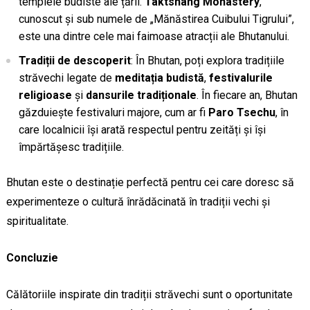
templele budiste ale țării.
Taktshang Monastery
,
cunoscut și sub numele de „Mănăstirea Cuibului Tigrului”,
este una dintre cele mai faimoase atracții ale Bhutanului.
Tradiții de descoperit
: În Bhutan, poți explora tradițiile
străvechi legate de
meditația budistă
,
festivalurile
religioase
și
dansurile tradiționale
. În fiecare an, Bhutan
găzduiește festivaluri majore, cum ar fi
Paro Tsechu
, în
care localnicii își arată respectul pentru zeități și își
împărtășesc tradițiile.
Bhutan este o destinație perfectă pentru cei care doresc să
experimenteze o cultură înrădăcinată în tradiții vechi și
spiritualitate.
Concluzie
Călătoriile inspirate din tradiții străvechi sunt o oportunitate