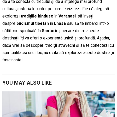
de a te conecta cu trecutul și de a înțelege mai profund
cultura și istoria locurilor pe care le vizitezi. Fie că alegi să
explorezi
tradițiile hinduse
în
Varanasi
, să înveți
despre
budismul tibetan
în
Lhasa
sau să te îmbarci într-o
călătorie spirituală în
Santorini
, fiecare dintre aceste
destinații îți va oferi o experiență unică și profundă. Așadar,
dacă vrei să descoperi tradiții străvechi și să te conectezi cu
spiritualitatea unui loc, nu ezita să explorezi aceste destinații
fascinante!
YOU MAY ALSO LIKE