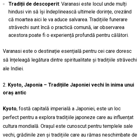
Tradiții de descoperit
: Varanasi este locul unde mulți
hindusi vin să își îndeplinească ultimele dorințe, crezând
că moartea aici le va aduce salvarea. Tradițiile funerare
străvechi sunt încă o practică comună, iar observarea
acestora poate fi o experiență profundă pentru călători.
Varanasi este o destinație esențială pentru cei care doresc
să înțeleagă legătura dintre spiritualitate și tradițiile străvechi
ale Indiei.
Kyoto, Japonia – Tradițiile Japoniei vechi în inima unui
oraș antic
Kyoto
, fostă capitală imperială a Japoniei, este un loc
perfect pentru a explora tradițiile japoneze care au influențat
cultura mondială. Orașul este cunoscut pentru templele sale
vechi, grădinile zen și tradițiile care au rămas neschimbate de