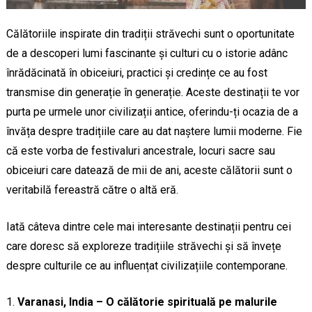
Călătoriile inspirate din tradiții străvechi sunt o oportunitate
de a descoperi lumi fascinante și culturi cu o istorie adânc
înrădăcinată în obiceiuri, practici și credințe ce au fost
transmise din generație în generație. Aceste destinații te vor
purta pe urmele unor civilizații antice, oferindu-ți ocazia de a
învăța despre tradițiile care au dat naștere lumii moderne. Fie
că este vorba de festivaluri ancestrale, locuri sacre sau
obiceiuri care datează de mii de ani, aceste călătorii sunt o
veritabilă fereastră către o altă eră.
Iată câteva dintre cele mai interesante destinații pentru cei
care doresc să exploreze tradițiile străvechi și să învețe
despre culturile ce au influențat civilizațiile contemporane.
Varanasi, India – O călătorie spirituală pe malurile