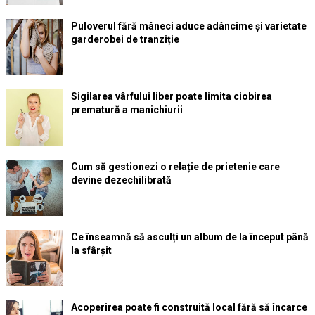
Puloverul fără mâneci aduce adâncime și varietate
garderobei de tranziție
Sigilarea vârfului liber poate limita ciobirea
prematură a manichiurii
Cum să gestionezi o relație de prietenie care
devine dezechilibrată
Ce înseamnă să asculți un album de la început până
la sfârșit
Acoperirea poate fi construită local fără să încarce