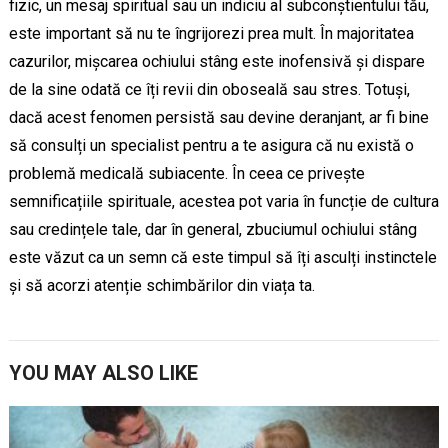
fizic, un mesaj spiritual sau un indiciu al subconștientului tău,
este important să nu te îngrijorezi prea mult. În majoritatea
cazurilor, mișcarea ochiului stâng este inofensivă și dispare
de la sine odată ce îți revii din oboseală sau stres. Totuși,
dacă acest fenomen persistă sau devine deranjant, ar fi bine
să consulți un specialist pentru a te asigura că nu există o
problemă medicală subiacente. În ceea ce privește
semnificațiile spirituale, acestea pot varia în funcție de cultura
sau credințele tale, dar în general, zbuciumul ochiului stâng
este văzut ca un semn că este timpul să îți asculți instinctele
și să acorzi atenție schimbărilor din viața ta.
YOU MAY ALSO LIKE