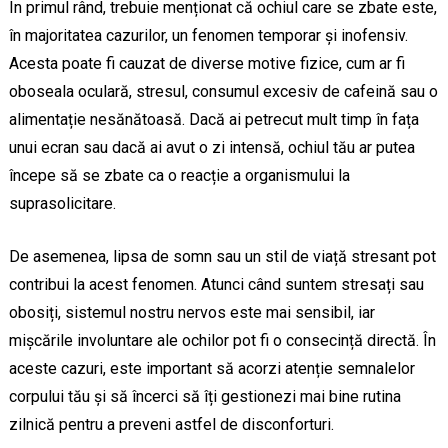
În primul rând, trebuie menționat că ochiul care se zbate este,
în majoritatea cazurilor, un fenomen temporar și inofensiv.
Acesta poate fi cauzat de diverse motive fizice, cum ar fi
oboseala oculară, stresul, consumul excesiv de cafeină sau o
alimentație nesănătoasă. Dacă ai petrecut mult timp în fața
unui ecran sau dacă ai avut o zi intensă, ochiul tău ar putea
începe să se zbate ca o reacție a organismului la
suprasolicitare.
De asemenea, lipsa de somn sau un stil de viață stresant pot
contribui la acest fenomen. Atunci când suntem stresați sau
obosiți, sistemul nostru nervos este mai sensibil, iar
mișcările involuntare ale ochilor pot fi o consecință directă. În
aceste cazuri, este important să acorzi atenție semnalelor
corpului tău și să încerci să îți gestionezi mai bine rutina
zilnică pentru a preveni astfel de disconforturi.