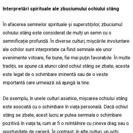
Interpretări spirituale ale zbuciumului ochiului stâng
În afacerea semnelor spirituale și superstițiilor, zbuciumul
ochiului stâng este considerat de mulți un semn cu o
semnificație profundă. În diverse culturi, mișcările involuntare
ale ochilor sunt interpretate ca fiind semnale ale unor
evenimente viitoare, fie bune, fie mai puțin favorabile. În multe
tradiții, se spune că atunci când ochiul stâng se zbate, acesta
este legat de o schimbare iminentă sau de o veste
importantă care urmează să ajungă la tine.
De exemplu, în unele culturi asiatice, mișcarea ochiului stâng
este asociată cu o schimbare în viața personală. Dacă ochiul
stâng se zbate, acest lucru ar putea semnala o schimbare
pozitivă în viața ta, cum ar fi o reîntâlnire cu cineva drag sau o
oportunitate de carieră. În contrast, în alte culturi, un ochi