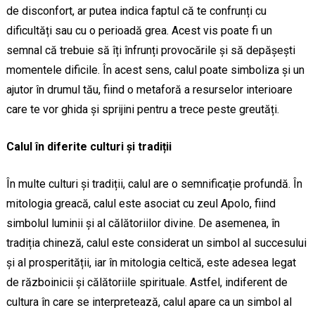
de disconfort, ar putea indica faptul că te confrunți cu
dificultăți sau cu o perioadă grea. Acest vis poate fi un
semnal că trebuie să îți înfrunți provocările și să depășești
momentele dificile. În acest sens, calul poate simboliza și un
ajutor în drumul tău, fiind o metaforă a resurselor interioare
care te vor ghida și sprijini pentru a trece peste greutăți.
Calul în diferite culturi și tradiții
În multe culturi și tradiții, calul are o semnificație profundă. În
mitologia greacă, calul este asociat cu zeul Apolo, fiind
simbolul luminii și al călătoriilor divine. De asemenea, în
tradiția chineză, calul este considerat un simbol al succesului
și al prosperității, iar în mitologia celtică, este adesea legat
de războinicii și călătoriile spirituale. Astfel, indiferent de
cultura în care se interpretează, calul apare ca un simbol al