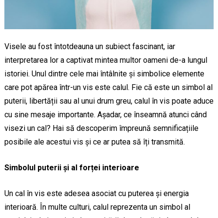
Visele au fost întotdeauna un subiect fascinant, iar
interpretarea lor a captivat mintea multor oameni de-a lungul
istoriei. Unul dintre cele mai întâlnite și simbolice elemente
care pot apărea într-un vis este calul. Fie că este un simbol al
puterii, libertății sau al unui drum greu, calul în vis poate aduce
cu sine mesaje importante. Așadar, ce înseamnă atunci când
visezi un cal? Hai să descoperim împreună semnificațiile
posibile ale acestui vis și ce ar putea să îți transmită.
Simbolul puterii și al forței interioare
Un cal în vis este adesea asociat cu puterea și energia
interioară. În multe culturi, calul reprezenta un simbol al