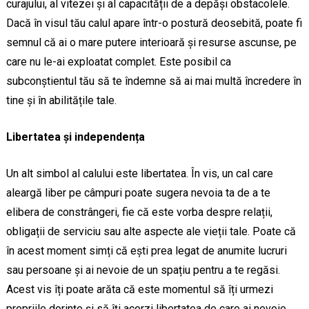
curajului, al vitezei și al capacității de a depăși obstacolele.
Dacă în visul tău calul apare într-o postură deosebită, poate fi
semnul că ai o mare putere interioară și resurse ascunse, pe
care nu le-ai exploatat complet. Este posibil ca
subconștientul tău să te îndemne să ai mai multă încredere în
tine și în abilitățile tale.
Libertatea și independența
Un alt simbol al calului este libertatea. În vis, un cal care
aleargă liber pe câmpuri poate sugera nevoia ta de a te
elibera de constrângeri, fie că este vorba despre relații,
obligații de serviciu sau alte aspecte ale vieții tale. Poate că
în acest moment simți că ești prea legat de anumite lucruri
sau persoane și ai nevoie de un spațiu pentru a te regăsi.
Acest vis îți poate arăta că este momentul să îți urmezi
propriile dorințe și să îți acorzi libertatea de care ai nevoie.