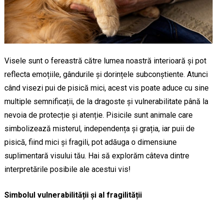
Visele sunt o fereastră către lumea noastră interioară și pot
reflecta emoțiile, gândurile și dorințele subconștiente. Atunci
când visezi pui de pisică mici, acest vis poate aduce cu sine
multiple semnificații, de la dragoste și vulnerabilitate până la
nevoia de protecție și atenție. Pisicile sunt animale care
simbolizează misterul, independența și grația, iar puii de
pisică, fiind mici și fragili, pot adăuga o dimensiune
suplimentară visului tău. Hai să explorăm câteva dintre
interpretările posibile ale acestui vis!
Simbolul vulnerabilității și al fragilității