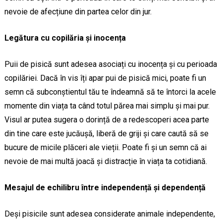
nevoie de afecțiune din partea celor din jur.
Legătura cu copilăria și inocența
Puii de pisică sunt adesea asociați cu inocența și cu perioada
copilăriei. Dacă în vis îți apar pui de pisică mici, poate fi un
semn că subconștientul tău te îndeamnă să te întorci la acele
momente din viața ta când totul părea mai simplu și mai pur.
Visul ar putea sugera o dorință de a redescoperi acea parte
din tine care este jucăușă, liberă de griji și care caută să se
bucure de micile plăceri ale vieții. Poate fi și un semn că ai
nevoie de mai multă joacă și distracție în viața ta cotidiană.
Mesajul de echilibru între independență și dependență
Deși pisicile sunt adesea considerate animale independente,