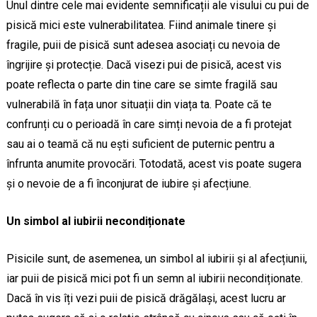
Unul dintre cele mai evidente semnificații ale visului cu pui de
pisică mici este vulnerabilitatea. Fiind animale tinere și
fragile, puii de pisică sunt adesea asociați cu nevoia de
îngrijire și protecție. Dacă visezi pui de pisică, acest vis
poate reflecta o parte din tine care se simte fragilă sau
vulnerabilă în fața unor situații din viața ta. Poate că te
confrunți cu o perioadă în care simți nevoia de a fi protejat
sau ai o teamă că nu ești suficient de puternic pentru a
înfrunta anumite provocări. Totodată, acest vis poate sugera
și o nevoie de a fi înconjurat de iubire și afecțiune.
Un simbol al iubirii necondiționate
Pisicile sunt, de asemenea, un simbol al iubirii și al afecțiunii,
iar puii de pisică mici pot fi un semn al iubirii necondiționate.
Dacă în vis îți vezi puii de pisică drăgălași, acest lucru ar