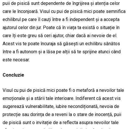
puii de pisică sunt dependente de îngrijirea și atenția celor
care le înconjoară. Visul cu pui de pisică mici poate semnifica
echilibrul pe care îl cauți între a fi independent și a accepta
ajutorul celor din jur. Poate că în viața ta există o situație în
care îți este greu să ceri ajutor, chiar dacă ai nevoie de el.
Acest vis te poate încuraja să găsești un echilibru sănătos
între a fi autonom și a lăsa pe alții să te sprijine atunci când
este necesar.
Concluzie
Visul cu pui de pisică mici poate fi o metaforă a nevoilor tale
emoționale și a stării tale interioare. Indiferent că acest vis
sugerează vulnerabilitate, iubire necondiționată, nevoia de
protecție sau dorința de a reveni la o stare de inocență, puii
de pisică sunt o invitație de a reflecta asupra nevoilor tale