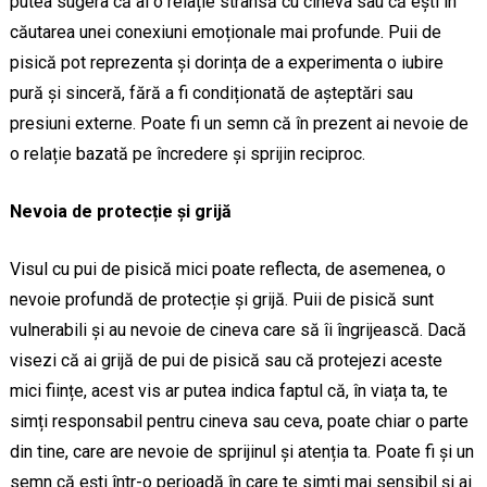
putea sugera că ai o relație strânsă cu cineva sau că ești în
căutarea unei conexiuni emoționale mai profunde. Puii de
pisică pot reprezenta și dorința de a experimenta o iubire
pură și sinceră, fără a fi condiționată de așteptări sau
presiuni externe. Poate fi un semn că în prezent ai nevoie de
o relație bazată pe încredere și sprijin reciproc.
Nevoia de protecție și grijă
Visul cu pui de pisică mici poate reflecta, de asemenea, o
nevoie profundă de protecție și grijă. Puii de pisică sunt
vulnerabili și au nevoie de cineva care să îi îngrijească. Dacă
visezi că ai grijă de pui de pisică sau că protejezi aceste
mici ființe, acest vis ar putea indica faptul că, în viața ta, te
simți responsabil pentru cineva sau ceva, poate chiar o parte
din tine, care are nevoie de sprijinul și atenția ta. Poate fi și un
semn că ești într-o perioadă în care te simți mai sensibil și ai