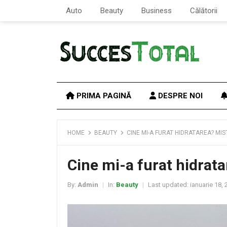
Auto
Beauty
Business
Călătorii
PRIMA PAGINĂ
DESPRE NOI
HOME
BEAUTY
CINE MI-A FURAT HIDRATAREA? MI
Cine mi-a furat hidrata
By:
Admin
In:
Beauty
Last updated:
ianuarie 18, 
|
|