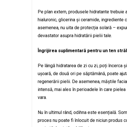
Pe plan extern, produsele hidratante trebuie a
hialuronic, glicerina și ceramide, ingrediente 
asemenea, nu uita de protecția solară – expu
devastator asupra hidratării pielii tale.
Îngrijirea suplimentară pentru un ten stră
Pe lângă hidratarea de zi cu zi, poți încerca ș
ușoară, de două ori pe săptămână, poate ajuta
regenerării pielii. De asemenea, măștile facia
intensă, mai ales în perioadele în care pielea
vara.
Nu în ultimul rând, odihna este esențială. Som
proces nu poate fi înlocuit de niciun produs 