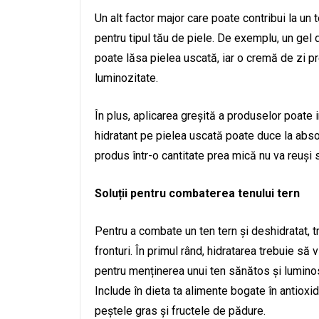
Un alt factor major care poate contribui la un 
pentru tipul tău de piele. De exemplu, un gel
poate lăsa pielea uscată, iar o cremă de zi p
luminozitate.
În plus, aplicarea greșită a produselor poate 
hidratant pe pielea uscată poate duce la absor
produs într-o cantitate prea mică nu va reuși 
Soluții pentru combaterea tenului tern
Pentru a combate un ten tern și deshidratat,
fronturi. În primul rând, hidratarea trebuie să
pentru menținerea unui ten sănătos și luminos
Include în dieta ta alimente bogate în antioxida
peștele gras și fructele de pădure.