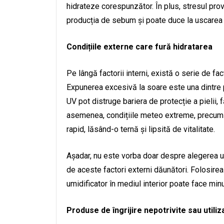
hidrateze corespunzător. În plus, stresul pro
producția de sebum și poate duce la uscarea e
Condițiile externe care fură hidratarea
Pe lângă factorii interni, există o serie de fac
Expunerea excesivă la soare este una dintre p
UV pot distruge bariera de protecție a pielii, 
asemenea, condițiile meteo extreme, precum vâ
rapid, lăsând-o ternă și lipsită de vitalitate.
Așadar, nu este vorba doar despre alegerea unu
de aceste factori externi dăunători. Folosirea
umidificator în mediul interior poate face minu
Produse de îngrijire nepotrivite sau utiliz