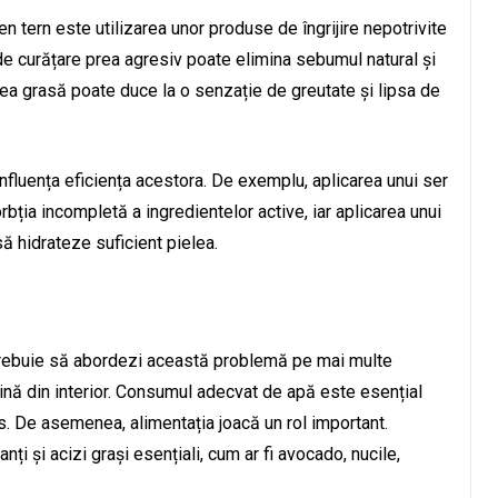
ten tern este utilizarea unor produse de îngrijire nepotrivite
 de curățare prea agresiv poate elimina sebumul natural și
rea grasă poate duce la o senzație de greutate și lipsa de
influența eficiența acestora. De exemplu, aplicarea unui ser
bția incompletă a ingredientelor active, iar aplicarea unui
să hidrateze suficient pielea.
 trebuie să abordezi această problemă pe mai multe
 vină din interior. Consumul adecvat de apă este esențial
. De asemenea, alimentația joacă un rol important.
nți și acizi grași esențiali, cum ar fi avocado, nucile,