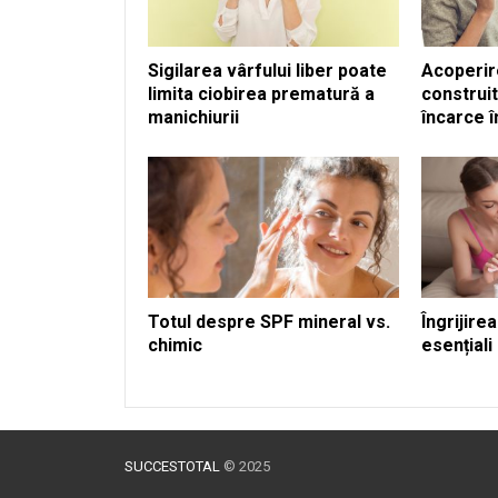
Sigilarea vârfului liber poate
Acoperir
limita ciobirea prematură a
construit
manichiurii
încarce î
Totul despre SPF mineral vs.
Îngrijire
chimic
esențiali
SUCCESTOTAL
© 2025