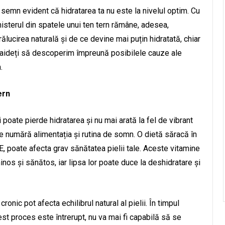
n semn evident că hidratarea ta nu este la nivelul optim. Cu
misterul din spatele unui ten tern rămâne, adesea,
ălucirea naturală și de ce devine mai puțin hidratată, chiar
 Haideți să descoperim împreună posibilele cauze ale
.
ern
 poate pierde hidratarea și nu mai arată la fel de vibrant
se numără alimentația și rutina de somn. O dietă săracă în
i E, poate afecta grav sănătatea pielii tale. Aceste vitamine
nos și sănătos, iar lipsa lor poate duce la deshidratare și
nic pot afecta echilibrul natural al pielii. În timpul
st proces este întrerupt, nu va mai fi capabilă să se