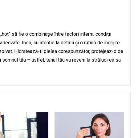
„hoț” să fie o combinație între factori interni, condiții
decvate. Însă, cu atenție la detalii și o rutină de îngrijire
rezolvat. Hidratează-ți pielea corespunzător, protejeaz-o de
i somnul tău – astfel, tenul tău va reveni la strălucirea sa