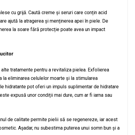
lese cu grijă. Caută creme și seruri care conțin acid
care ajută la atragerea și menținerea apei în piele. De
nerea la soare fără protecție poate avea un impact
lucitor
i alte tratamente pentru a revitaliza pielea. Exfolierea
 la eliminarea celulelor moarte și la stimularea
le hidratante pot oferi un impuls suplimentar de hidratare
 este expusă unor condiții mai dure, cum ar fi iarna sau
nul de calitate permite pielii să se regenereze, iar acest
cosmetic. Așadar, nu subestima puterea unui somn bun și a