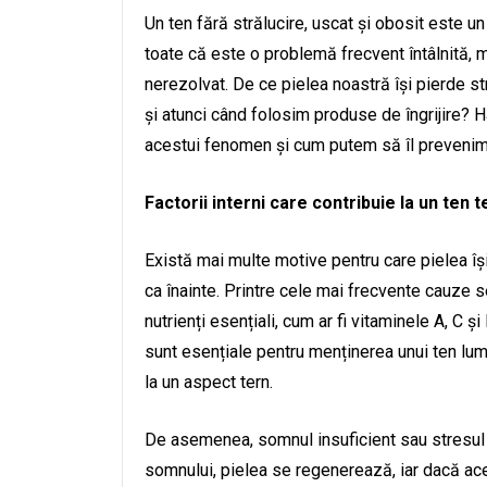
Un ten fără strălucire, uscat și obosit este u
toate că este o problemă frecvent întâlnită, 
nerezolvat. De ce pielea noastră își pierde str
și atunci când folosim produse de îngrijire?
acestui fenomen și cum putem să îl prevenim
Factorii interni care contribuie la un ten t
Există mai multe motive pentru care pielea își
ca înainte. Printre cele mai frecvente cauze 
nutrienți esențiali, cum ar fi vitaminele A, C ș
sunt esențiale pentru menținerea unui ten lumi
la un aspect tern.
De asemenea, somnul insuficient sau stresul cro
somnului, pielea se regenerează, iar dacă ace