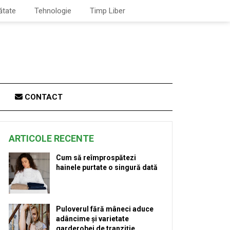
ătate
Tehnologie
Timp Liber
CONTACT
ARTICOLE RECENTE
Cum să reîmprospătezi
hainele purtate o singură dată
Puloverul fără mâneci aduce
adâncime și varietate
garderobei de tranziție