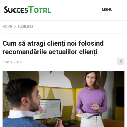
MENU
HOME
BUSINESS
Cum să atragi clienți noi folosind
recomandările actualilor clienți
0
iulie 9, 2025