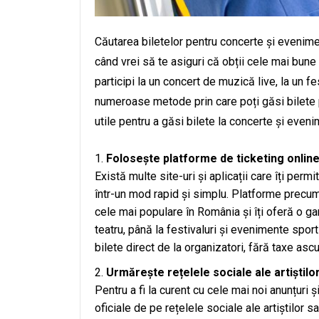
Căutarea biletelor pentru concerte și evenime
când vrei să te asiguri că obții cele mai bune 
participi la un concert de muzică live, la un fe
numeroase metode prin care poți găsi bilete p
utile pentru a găsi bilete la concerte și eveni
Folosește platforme de ticketing onlin
Există multe site-uri și aplicații care îți per
într-un mod rapid și simplu. Platforme precum
cele mai populare în România și îți oferă o 
teatru, până la festivaluri și evenimente spor
bilete direct de la organizatori, fără taxe asc
Urmărește rețelele sociale ale artiștilor
Pentru a fi la curent cu cele mai noi anunțuri ș
oficiale de pe rețelele sociale ale artiștilor