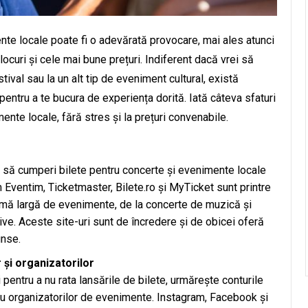
nte locale poate fi o adevărată provocare, mai ales atunci
locuri și cele mai bune prețuri. Indiferent dacă vrei să
stival sau la un alt tip de eveniment cultural, există
entru a te bucura de experiența dorită. Iată câteva sfaturi
mente locale, fără stres și la prețuri convenabile.
e
mit să cumperi bilete pentru concerte și evenimente locale
 Eventim, Ticketmaster, Bilete.ro și MyTicket sunt printre
gamă largă de evenimente, de la concerte de muzică și
tive. Aceste site-uri sunt de încredere și de obicei oferă
unse.
 și organizatorilor
i pentru a nu rata lansările de bilete, urmărește conturile
 sau organizatorilor de evenimente. Instagram, Facebook și