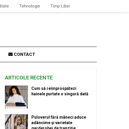
ătate
Tehnologie
Timp Liber
CONTACT
ARTICOLE RECENTE
Cum să reîmprospătezi
hainele purtate o singură dată
Puloverul fără mâneci aduce
adâncime și varietate
garderobei de tranziție