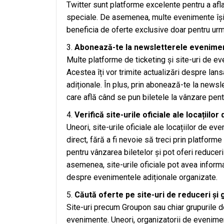
Twitter sunt platforme excelente pentru a afl
speciale. De asemenea, multe evenimente își 
beneficia de oferte exclusive doar pentru urmăr
Abonează-te la newsletterele eveniment
Multe platforme de ticketing și site-uri de e
Acestea îți vor trimite actualizări despre lan
adiționale. În plus, prin abonează-te la newsle
care află când se pun biletele la vânzare pent
Verifică site-urile oficiale ale locațiil
Uneori, site-urile oficiale ale locațiilor de ev
direct, fără a fi nevoie să treci prin platforme 
pentru vânzarea biletelor și pot oferi reducer
asemenea, site-urile oficiale pot avea informa
despre evenimentele adiționale organizate.
Căută oferte pe site-uri de reduceri și 
Site-uri precum Groupon sau chiar grupurile d
evenimente. Uneori, organizatorii de evenime