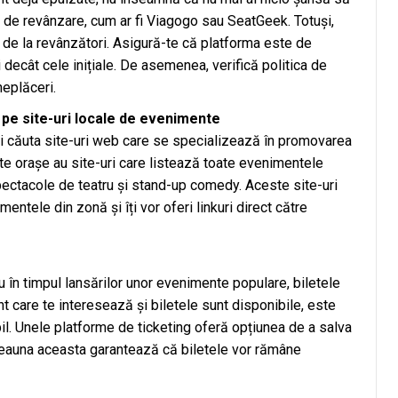
uri de revânzare, cum ar fi Viagogo sau SeatGeek. Totuși,
e de la revânzători. Asigură-te că platforma este de
 decât cele inițiale. De asemenea, verifică politica de
neplăceri.
pe site-uri locale de evenimente
ți căuta site-uri web care se specializează în promovarea
te orașe au site-uri care listează toate evenimentele
 spectacole de teatru și stand-up comedy. Aceste site-uri
entele din zonă și îți vor oferi linkuri direct către
au în timpul lansărilor unor evenimente populare, biletele
 care te interesează și biletele sunt disponibile, este
l. Unele platforme de ticketing oferă opțiunea de a salva
tdeauna aceasta garantează că biletele vor rămâne