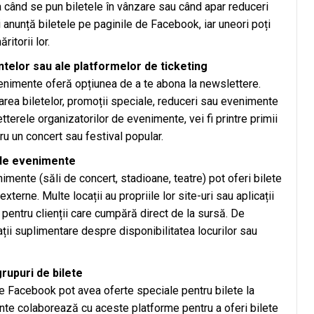
a când se pun biletele în vânzare sau când apar reduceri
anunță biletele pe paginile de Facebook, iar uneori poți
itorii lor.
elor sau ale platformelor de ticketing
venimente oferă opțiunea de a te abona la newslettere.
sarea biletelor, promoții speciale, reduceri sau evenimente
tterele organizatorilor de evenimente, vei fi printre primii
ru un concert sau festival popular.
or de evenimente
enimente (săli de concert, stadioane, teatre) pot oferi bilete
externe. Multe locații au propriile lor site-uri sau aplicații
i pentru clienții care cumpără direct de la sursă. De
ții suplimentare despre disponibilitatea locurilor sau
grupuri de bilete
e Facebook pot avea oferte speciale pentru bilete la
nte colaborează cu aceste platforme pentru a oferi bilete