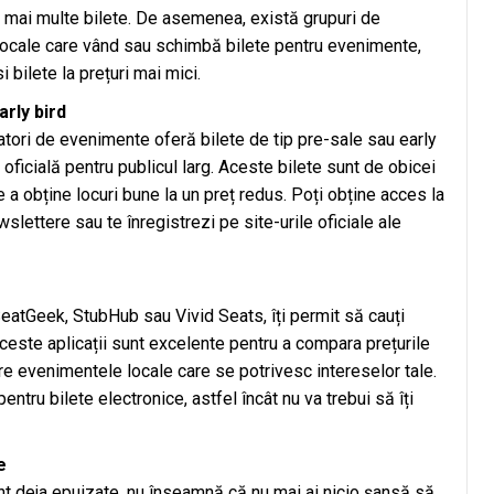
u mai multe bilete. De asemenea, există grupuri de
locale care vând sau schimbă bilete pentru evenimente,
 bilete la prețuri mai mici.
arly bird
tori de evenimente oferă bilete de tip pre-sale sau early
 oficială pentru publicul larg. Aceste bilete sunt de obicei
e a obține locuri bune la un preț redus. Poți obține acces la
lettere sau te înregistrezi pe site-urile oficiale ale
 SeatGeek, StubHub sau Vivid Seats, îți permit să cauți
ceste aplicații sunt excelente pentru a compara prețurile
re evenimentele locale care se potrivesc intereselor tale.
pentru bilete electronice, astfel încât nu va trebui să îți
e
nt deja epuizate, nu înseamnă că nu mai ai nicio șansă să