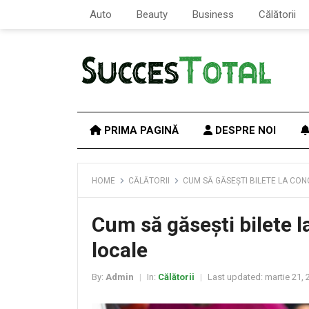
Auto
Beauty
Business
Călătorii
PRIMA PAGINĂ
DESPRE NOI
HOME
CĂLĂTORII
CUM SĂ GĂSEȘTI BILETE LA CON
Cum să găsești bilete 
locale
By:
Admin
In:
Călătorii
Last updated:
martie 21, 
|
|