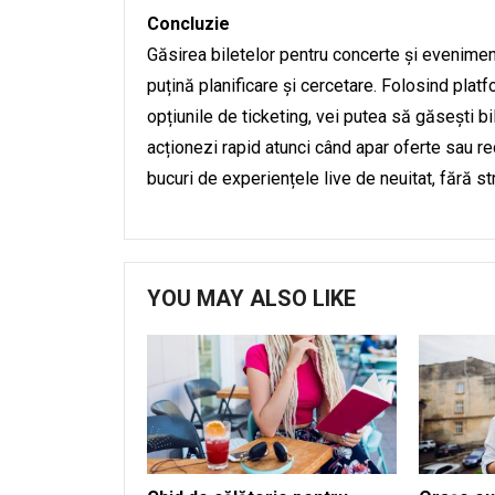
Concluzie
Găsirea biletelor pentru concerte și eveniment
puțină planificare și cercetare. Folosind platf
opțiunile de ticketing, vei putea să găsești bile
acționezi rapid atunci când apar oferte sau r
bucuri de experiențele live de neuitat, fără st
YOU MAY ALSO LIKE