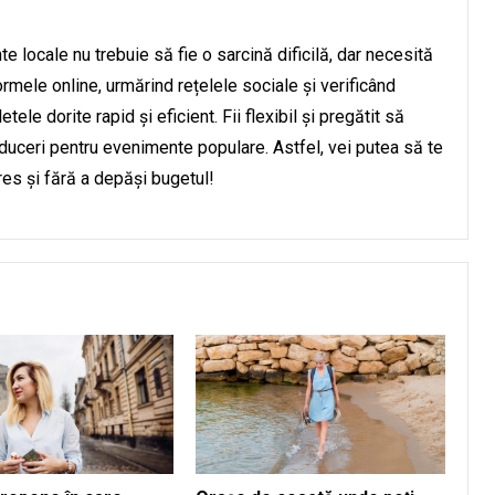
e locale nu trebuie să fie o sarcină dificilă, dar necesită
ormele online, urmărind rețelele sociale și verificând
tele dorite rapid și eficient. Fii flexibil și pregătit să
educeri pentru evenimente populare. Astfel, vei putea să te
res și fără a depăși bugetul!