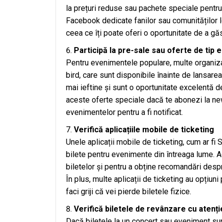
la prețuri reduse sau pachete speciale pentr
Facebook dedicate fanilor sau comunităților 
ceea ce îți poate oferi o oportunitate de a găsi
Participă la pre-sale sau oferte de tip e
Pentru evenimentele populare, multe organiza
bird, care sunt disponibile înainte de lansarea
mai ieftine și sunt o oportunitate excelentă d
aceste oferte speciale dacă te abonezi la news
evenimentelor pentru a fi notificat.
Verifică aplicațiile mobile de ticketing
Unele aplicații mobile de ticketing, cum ar fi
bilete pentru evenimente din întreaga lume. A
biletelor și pentru a obține recomandări desp
În plus, multe aplicații de ticketing au opțiuni 
faci griji că vei pierde biletele fizice.
Verifică biletele de revânzare cu atenți
Dacă biletele la un concert sau eveniment su