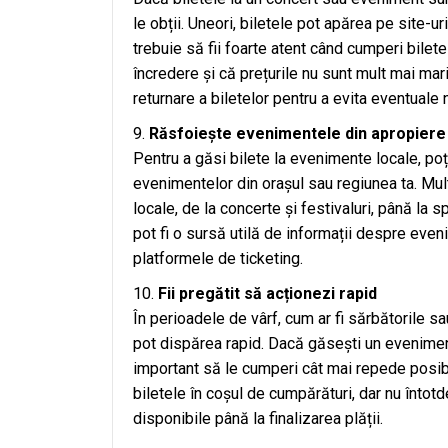
le obții. Uneori, biletele pot apărea pe site-
trebuie să fii foarte atent când cumperi bilet
încredere și că prețurile nu sunt mult mai mari
returnare a biletelor pentru a evita eventuale 
Răsfoiește evenimentele din apropiere 
Pentru a găsi bilete la evenimente locale, po
evenimentelor din orașul sau regiunea ta. Mul
locale, de la concerte și festivaluri, până la
pot fi o sursă utilă de informații despre evenim
platformele de ticketing.
Fii pregătit să acționezi rapid
În perioadele de vârf, cum ar fi sărbătorile s
pot dispărea rapid. Dacă găsești un eveniment
important să le cumperi cât mai repede posibi
biletele în coșul de cumpărături, dar nu înto
disponibile până la finalizarea plății.