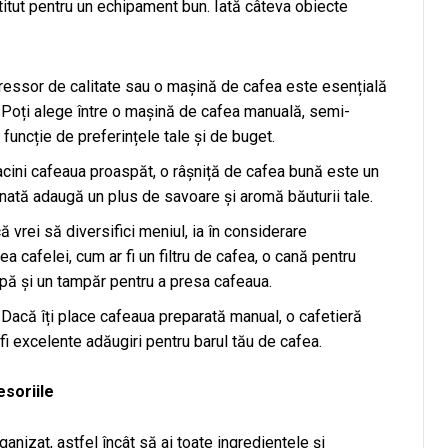
itut pentru un echipament bun. Iată câteva obiecte
essor de calitate sau o mașină de cafea este esențială
. Poți alege între o mașină de cafea manuală, semi-
uncție de preferințele tale și de buget.
cini cafeaua proaspăt, o râșniță de cafea bună este un
ată adaugă un plus de savoare și aromă băuturii tale.
 vrei să diversifici meniul, ia în considerare
a cafelei, cum ar fi un filtru de cafea, o cană pentru
apă și un tampăr pentru a presa cafeaua.
Dacă îți place cafeaua preparată manual, o cafetieră
i excelente adăugiri pentru barul tău de cafea.
esoriile
ganizat, astfel încât să ai toate ingredientele și