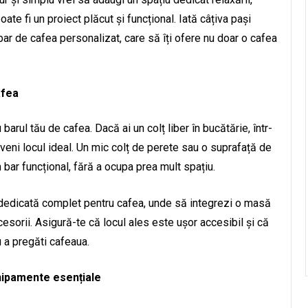
ate fi un proiect plăcut și funcțional. Iată câțiva pași
 bar de cafea personalizat, care să îți ofere nu doar o cafea
afea
barul tău de cafea. Dacă ai un colț liber în bucătărie, într-
veni locul ideal. Un mic colț de perete sau o suprafață de
n bar funcțional, fără a ocupa prea mult spațiu.
 dedicată complet pentru cafea, unde să integrezi o masă
cesorii. Asigură-te că locul ales este ușor accesibil și că
 a pregăti cafeaua.
chipamente esențiale