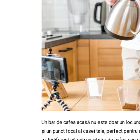
Un bar de cafea acasă nu este doar un loc und
și un punct focal al casei tale, perfect pentru
zi. Indiferent că ești un iubitor de cafea sau p