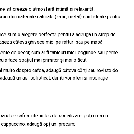
are să creeze o atmosferă intimă și relaxantă.
ri din materiale naturale (lemn, metal) sunt ideale pentru
tice sunt o alegere perfectă pentru a adăuga un strop de
i așeza câteva ghivece mici pe rafturi sau pe masă.
nte de decor, cum ar fi tablouri mici, ooglinde sau perne
ru a face spațiul mai primitor și mai plăcut.
ai multe despre cafea, adaugă câteva cărți sau reviste de
daugă un aer sofisticat, dar îți vor oferi și inspirație
arul de cafea într-un loc de socializare, poți crea un
i cappuccino, adaugă opțiuni precum: