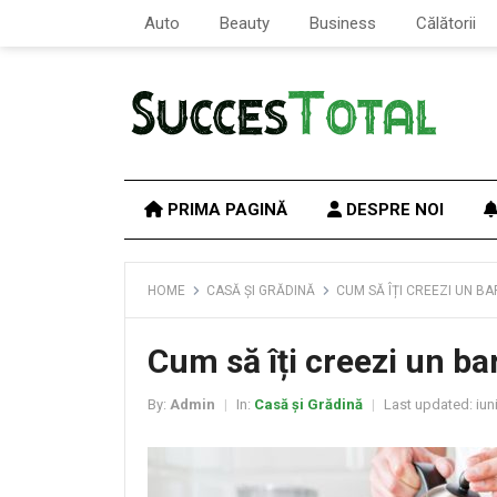
Auto
Beauty
Business
Călătorii
PRIMA PAGINĂ
DESPRE NOI
HOME
CASĂ ȘI GRĂDINĂ
CUM SĂ ÎȚI CREEZI UN B
Cum să îți creezi un ba
By:
Admin
In:
Casă și Grădină
Last updated:
iun
|
|