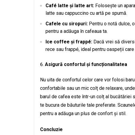
Café latte și latte art:
Folosește un aparat
latte sau cappuccino cu artă pe spumă.
Cafele cu siropuri:
Pentru o notă dulce, of
pentru a adăuga în cafeaua ta.
Ice coffee și frappé:
Dacă vrei să diversif
rece sau frappé, ideal pentru oaspeții care 
Asigură confortul și funcționalitatea
Nu uita de confortul celor care vor folosi bar
confortabile sau un mic colț de relaxare, und
barul de cafea este într-un colț al bucătăriei s
te bucura de băuturile tale preferate. Scaunel
pentru a adăuga un plus de confort și stil.
Concluzie