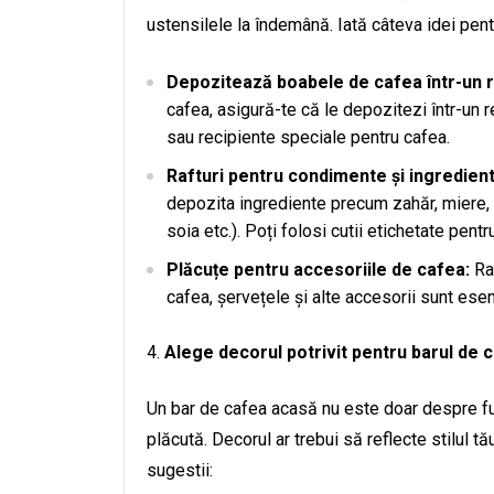
ustensilele la îndemână. Iată câteva idei pentr
Depozitează boabele de cafea într-un r
cafea, asigură-te că le depozitezi într-un r
sau recipiente speciale pentru cafea.
Rafturi pentru condimente și ingredient
depozita ingrediente precum zahăr, miere, s
soia etc.). Poți folosi cutii etichetate pent
Plăcuțe pentru accesoriile de cafea:
Raf
cafea, șervețele și alte accesorii sunt ese
Alege decorul potrivit pentru barul de 
Un bar de cafea acasă nu este doar despre fun
plăcută. Decorul ar trebui să reflecte stilul t
sugestii: