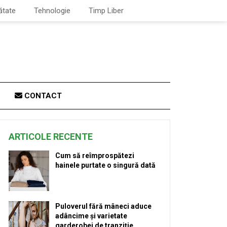
ătate
Tehnologie
Timp Liber
CONTACT
ARTICOLE RECENTE
Cum să reîmprospătezi
hainele purtate o singură dată
Puloverul fără mâneci aduce
adâncime și varietate
garderobei de tranziție