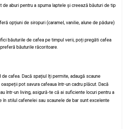
 de aburi pentru a spuma laptele și creează băuturi de tip
eră opțiuni de siropuri (caramel, vanilie, alune de pădure)
ici băuturile de cafea pe timpul verii, poți pregăti cafea
preferă băuturile răcoritoare.
ul de cafea. Dacă spațiul îți permite, adaugă scaune
e oaspeții pot savura cafeaua într-un cadru plăcut. Dacă
au într-un living, asigură-te că ai suficiente locuri pentru a
e în stilul cafenelei sau scaunele de bar sunt excelente