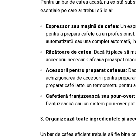
Pentru un bar de cafea acasă, nu există subst
esențiale pe care ar trebui să le ai:
Espressor sau mașină de cafea:
Un espr
pentru a prepara cafele ca un profesionist
automatizată sau una complet automată, în f
Răzătoare de cafea:
Dacă îți place să ma
accesoriu necesar. Cafeaua proaspăt măcin
Acessorii pentru preparat cafeaua:
Dacă
achiziționarea de accesorii pentru preparare
preparat café latte, un termometru pentru 
Cafetieră franțuzească sau pour-over:
franțuzească sau un sistem pour-over pot f
Organizează toate ingredientele și acc
Un bar de cafea eficient trebuie să fie bine or