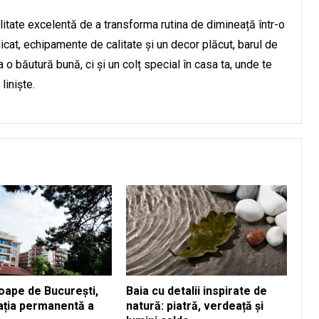
itate excelentă de a transforma rutina de dimineață într-o
icat, echipamente de calitate și un decor plăcut, barul de
o băutură bună, ci și un colț special în casa ta, unde te
liniște.
oape de București,
Baia cu detalii inspirate de
tația permanentă a
natură: piatră, verdeață și