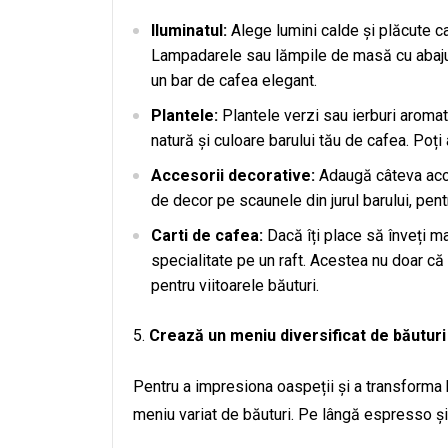
Iluminatul:
Alege lumini calde și plăcute c
Lampadarele sau lămpile de masă cu abajuru
un bar de cafea elegant.
Plantele:
Plantele verzi sau ierburi aroma
natură și culoare barului tău de cafea. Poț
Accesorii decorative:
Adaugă câteva acce
de decor pe scaunele din jurul barului, pent
Carti de cafea:
Dacă îți place să înveți m
specialitate pe un raft. Acestea nu doar că a
pentru viitoarele băuturi.
Crează un meniu diversificat de băuturi
Pentru a impresiona oaspeții și a transforma b
meniu variat de băuturi. Pe lângă espresso ș