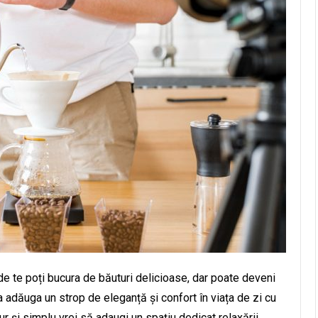
e te poți bucura de băuturi delicioase, dar poate deveni
 a adăuga un strop de eleganță și confort în viața de zi cu
ur și simplu vrei să adaugi un spațiu dedicat relaxării,