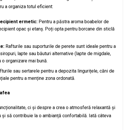
u a organiza totul eficient:
ecipient ermetic:
Pentru a păstra aroma boabelor de
ecipient opac și etanș. Poți opta pentru borcane din sticlă
e:
Rafturile sau suporturile de perete sunt ideale pentru a
iropuri, lapte sau băuturi alternative (lapte de migdale,
ru o organizare mai bună.
turile sau sertarele pentru a depozita lingurițele, căni de
nțiale pentru a menține zona ordonată.
cafea
cționalitate, ci și despre a crea o atmosferă relaxantă și
ău și să contribuie la o ambianță confortabilă. Iată câteva