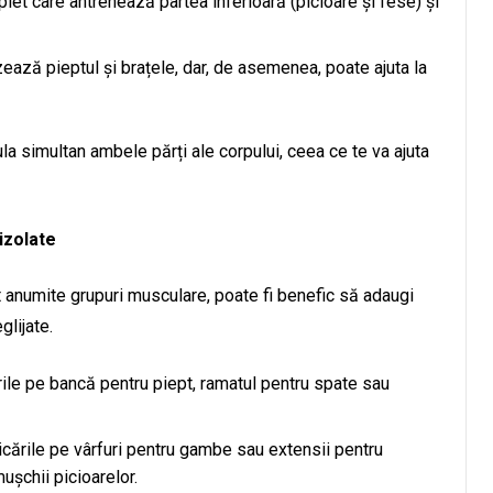
plet care antrenează partea inferioară (picioare și fese) și
zează pieptul și brațele, dar, de asemenea, poate ajuta la
a simultan ambele părți ale corpului, ceea ce te va ajuta
izolate
lt anumite grupuri musculare, poate fi benefic să adaugi
glijate.
ările pe bancă pentru piept, ramatul pentru spate sau
dicările pe vârfuri pentru gambe sau extensii pentru
ușchii picioarelor.