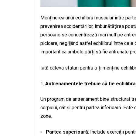
Menținerea unui echilibru muscular între parte
prevenirea accidentărilor, îmbunătățirea postur
persoane se concentrează mai mult pe antren
picioare, neglijând astfel echilibrul între cel
important ca ambele părți să fie antrenate pro
Iată câteva sfaturi pentru a-ți menține echilib
Antrenamentele trebuie să fie echilibra
Un program de antrenament bine structurat tre
corpului, cât și pentru partea inferioară. Este
zone.
Partea superioară
: Include exerciții pent