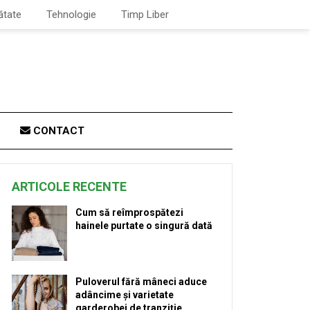
ătate
Tehnologie
Timp Liber
CONTACT
ARTICOLE RECENTE
Cum să reîmprospătezi
hainele purtate o singură dată
Puloverul fără mâneci aduce
adâncime și varietate
garderobei de tranziție