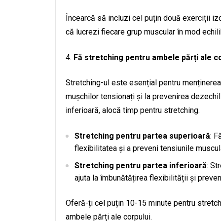
Încearcă să incluzi cel puțin două exerciții i
că lucrezi fiecare grup muscular în mod echili
Fă stretching pentru ambele părți ale c
Stretching-ul este esențial pentru menținerea 
mușchilor tensionați și la prevenirea dezechi
inferioară, alocă timp pentru stretching.
Stretching pentru partea superioară
: F
flexibilitatea și a preveni tensiunile muscul
Stretching pentru partea inferioară
: St
ajuta la îmbunătățirea flexibilității și preveni
Oferă-ți cel puțin 10-15 minute pentru stret
ambele părți ale corpului.