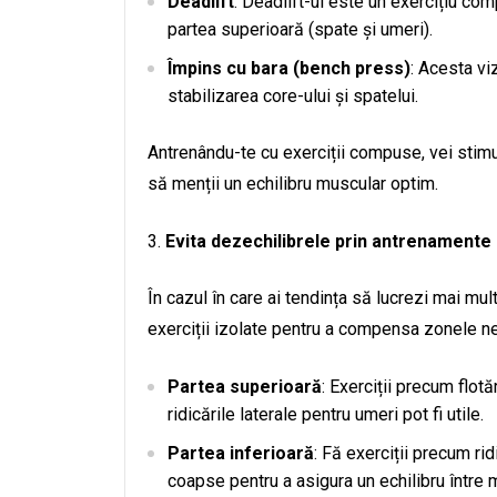
Deadlift
: Deadlift-ul este un exercițiu com
partea superioară (spate și umeri).
Împins cu bara (bench press)
: Acesta vi
stabilizarea core-ului și spatelui.
Antrenându-te cu exerciții compuse, vei stimul
să menții un echilibru muscular optim.
Evita dezechilibrele prin antrenamente 
În cazul în care ai tendința să lucrezi mai mu
exerciții izolate pentru a compensa zonele ne
Partea superioară
: Exerciții precum flot
ridicările laterale pentru umeri pot fi utile.
Partea inferioară
: Fă exerciții precum ri
coapse pentru a asigura un echilibru între m