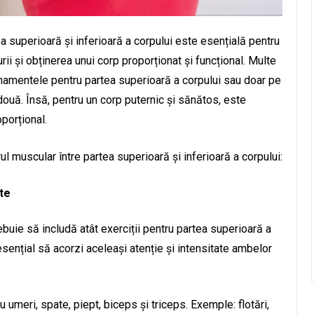
a superioară și inferioară a corpului este esențială pentru
ii și obținerea unui corp proporționat și funcțional. Multe
amentele pentru partea superioară a corpului sau doar pe
e două. Însă, pentru un corp puternic și sănătos, este
porțional.
rul muscular între partea superioară și inferioară a corpului:
te
buie să includă atât exerciții pentru partea superioară a
 esențial să acorzi aceleași atenție și intensitate ambelor
ru umeri, spate, piept, biceps și triceps. Exemple: flotări,