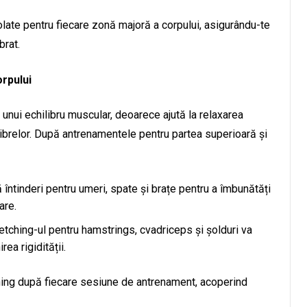
zolate pentru fiecare zonă majoră a corpului, asigurându-te
brat.
orpului
unui echilibru muscular, deoarece ajută la relaxarea
librelor. După antrenamentele pentru partea superioară și
ă întinderi pentru umeri, spate și brațe pentru a îmbunătăți
are.
retching-ul pentru hamstrings, cvadriceps și șolduri va
rea rigidității.
ching după fiecare sesiune de antrenament, acoperind