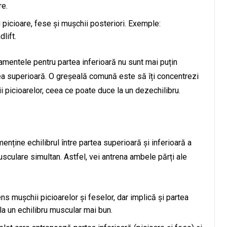
re.
ru picioare, fese și mușchii posteriori. Exemple:
dlift.
mentele pentru partea inferioară nu sunt mai puțin
ea superioară. O greșeală comună este să îți concentrezi
 picioarelor, ceea ce poate duce la un dezechilibru.
nține echilibrul între partea superioară și inferioară a
sculare simultan. Astfel, vei antrena ambele părți ale
ens mușchii picioarelor și feselor, dar implică și partea
 la un echilibru muscular mai bun.