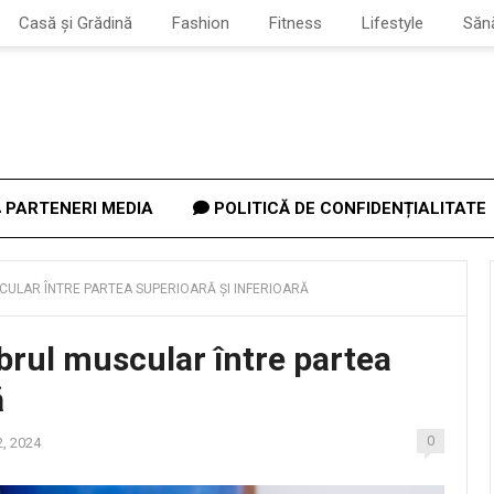
Casă și Grădină
Fashion
Fitness
Lifestyle
Săn
PARTENERI MEDIA
POLITICĂ DE CONFIDENȚIALITATE
SCULAR ÎNTRE PARTEA SUPERIOARĂ ȘI INFERIOARĂ
ibrul muscular între partea
ă
0
, 2024