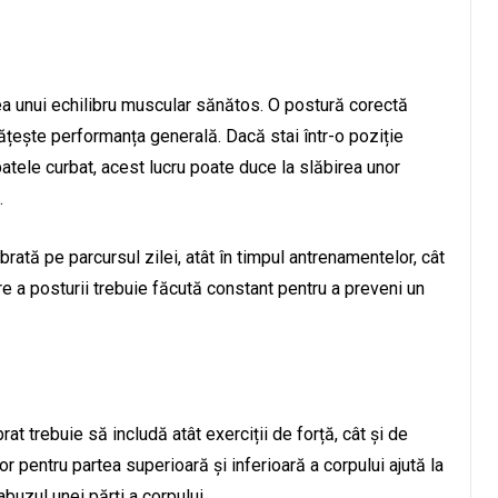
ea unui echilibru muscular sănătos. O postură corectă
tățește performanța generală. Dacă stai într-o poziție
patele curbat, acest lucru poate duce la slăbirea unor
.
rată pe parcursul zilei, atât în timpul antrenamentelor, cât
are a posturii trebuie făcută constant pentru a preveni un
t trebuie să includă atât exerciții de forță, cât și de
r pentru partea superioară și inferioară a corpului ajută la
buzul unei părți a corpului.