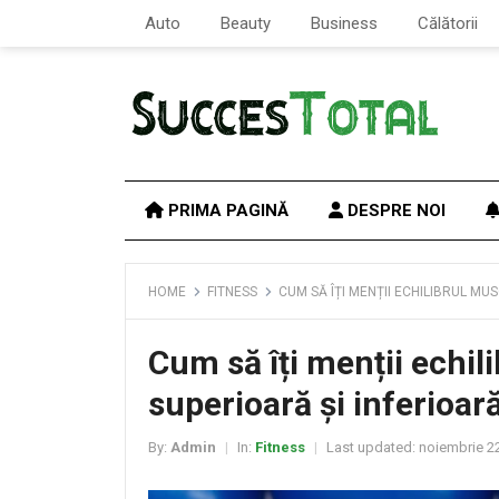
Auto
Beauty
Business
Călătorii
PRIMA PAGINĂ
DESPRE NOI
HOME
FITNESS
CUM SĂ ÎȚI MENȚII ECHILIBRUL MU
Cum să îți menții echil
superioară și inferioar
By:
Admin
In:
Fitness
Last updated:
noiembrie 22
|
|