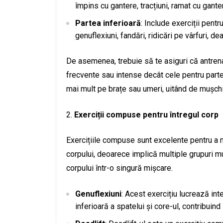
împins cu gantere, tracțiuni, ramat cu gante
Partea inferioară
: Include exerciții pent
genuflexiuni, fandări, ridicări pe vârfuri, dea
De asemenea, trebuie să te asiguri că antrena
frecvente sau intense decât cele pentru part
mai mult pe brațe sau umeri, uitând de mușchii
Exerciții compuse pentru întregul corp
Exercițiile compuse sunt excelente pentru a me
corpului, deoarece implică multiple grupuri mu
corpului într-o singură mișcare.
Genuflexiuni
: Acest exercițiu lucrează int
inferioară a spatelui și core-ul, contribuind