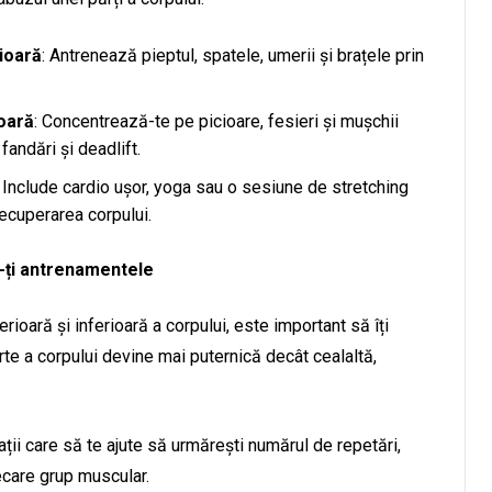
ioară
: Antrenează pieptul, spatele, umerii și brațele prin
oară
: Concentrează-te pe picioare, fesieri și mușchii
fandări și deadlift.
: Include cardio ușor, yoga sau o sesiune de stretching
 recuperarea corpului.
ă-ți antrenamentele
rioară și inferioară a corpului, este important să îți
te a corpului devine mai puternică decât cealaltă,
ații care să te ajute să urmărești numărul de repetări,
iecare grup muscular.