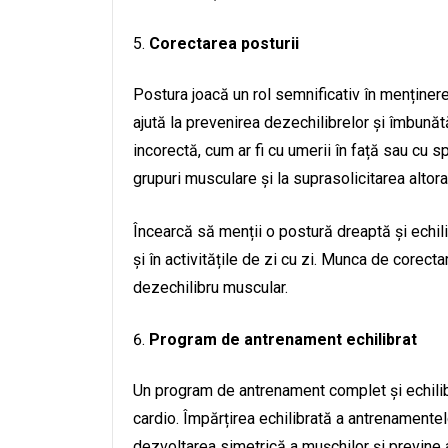
Corectarea posturii
Postura joacă un rol semnificativ în menținer
ajută la prevenirea dezechilibrelor și îmbună
incorectă, cum ar fi cu umerii în față sau cu s
grupuri musculare și la suprasolicitarea altora
Încearcă să menții o postură dreaptă și echilib
și în activitățile de zi cu zi. Munca de corect
dezechilibru muscular.
Program de antrenament echilibrat
Un program de antrenament complet și echilibra
cardio. Împărțirea echilibrată a antrenamentelo
dezvoltarea simetrică a mușchilor și previne a