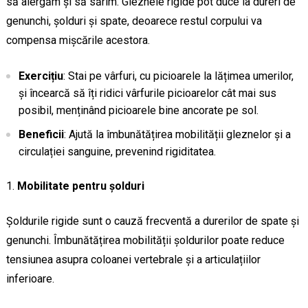
să alergăm și să sărim. Gleznele rigide pot duce la dureri de
genunchi, șolduri și spate, deoarece restul corpului va
compensa mișcările acestora.
Exercițiu
: Stai pe vârfuri, cu picioarele la lățimea umerilor,
și încearcă să îți ridici vârfurile picioarelor cât mai sus
posibil, menținând picioarele bine ancorate pe sol.
Beneficii
: Ajută la îmbunătățirea mobilității gleznelor și a
circulației sanguine, prevenind rigiditatea.
Mobilitate pentru șolduri
Șoldurile rigide sunt o cauză frecventă a durerilor de spate și
genunchi. Îmbunătățirea mobilității șoldurilor poate reduce
tensiunea asupra coloanei vertebrale și a articulațiilor
inferioare.