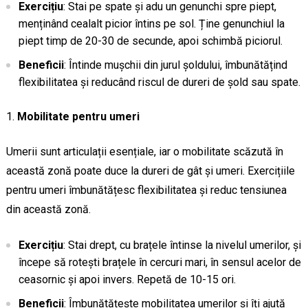
Exercițiu
: Stai pe spate și adu un genunchi spre piept,
menținând cealalt picior întins pe sol. Ține genunchiul la
piept timp de 20-30 de secunde, apoi schimbă piciorul.
Beneficii
: Întinde mușchii din jurul șoldului, îmbunătățind
flexibilitatea și reducând riscul de dureri de șold sau spate.
Mobilitate pentru umeri
Umerii sunt articulații esențiale, iar o mobilitate scăzută în
această zonă poate duce la dureri de gât și umeri. Exercițiile
pentru umeri îmbunătățesc flexibilitatea și reduc tensiunea
din această zonă.
Exercițiu
: Stai drept, cu brațele întinse la nivelul umerilor, și
începe să rotești brațele în cercuri mari, în sensul acelor de
ceasornic și apoi invers. Repetă de 10-15 ori.
Beneficii
: Îmbunătățește mobilitatea umerilor și îți ajută