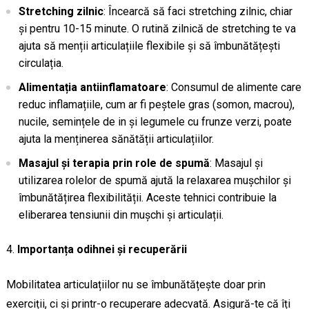
Stretching zilnic
: Încearcă să faci stretching zilnic, chiar
și pentru 10-15 minute. O rutină zilnică de stretching te va
ajuta să menții articulațiile flexibile și să îmbunătățești
circulația.
Alimentația antiinflamatoare
: Consumul de alimente care
reduc inflamațiile, cum ar fi peștele gras (somon, macrou),
nucile, semințele de in și legumele cu frunze verzi, poate
ajuta la menținerea sănătății articulațiilor.
Masajul și terapia prin role de spumă
: Masajul și
utilizarea rolelor de spumă ajută la relaxarea mușchilor și
îmbunătățirea flexibilității. Aceste tehnici contribuie la
eliberarea tensiunii din mușchi și articulații.
Importanța odihnei și recuperării
Mobilitatea articulațiilor nu se îmbunătățește doar prin
exerciții, ci și printr-o recuperare adecvată. Asigură-te că îți