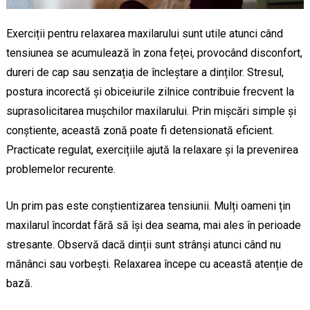
Exerciții pentru relaxarea maxilarului sunt utile atunci când
tensiunea se acumulează în zona feței, provocând disconfort,
dureri de cap sau senzația de încleștare a dinților. Stresul,
postura incorectă și obiceiurile zilnice contribuie frecvent la
suprasolicitarea mușchilor maxilarului. Prin mișcări simple și
conștiente, această zonă poate fi detensionată eficient.
Practicate regulat, exercițiile ajută la relaxare și la prevenirea
problemelor recurente.
Un prim pas este conștientizarea tensiunii. Mulți oameni țin
maxilarul încordat fără să își dea seama, mai ales în perioade
stresante. Observă dacă dinții sunt strânși atunci când nu
mănânci sau vorbești. Relaxarea începe cu această atenție de
bază.