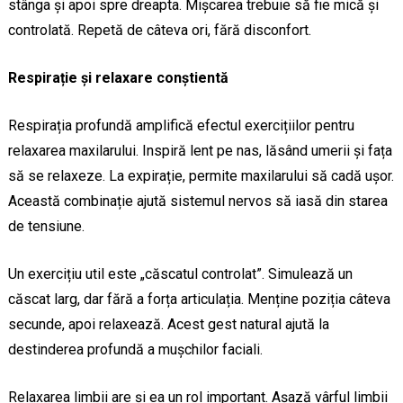
stânga și apoi spre dreapta. Mișcarea trebuie să fie mică și
controlată. Repetă de câteva ori, fără disconfort.
Respirație și relaxare conștientă
Respirația profundă amplifică efectul exercițiilor pentru
relaxarea maxilarului. Inspiră lent pe nas, lăsând umerii și fața
să se relaxeze. La expirație, permite maxilarului să cadă ușor.
Această combinație ajută sistemul nervos să iasă din starea
de tensiune.
Un exercițiu util este „căscatul controlat”. Simulează un
căscat larg, dar fără a forța articulația. Menține poziția câteva
secunde, apoi relaxează. Acest gest natural ajută la
destinderea profundă a mușchilor faciali.
Relaxarea limbii are și ea un rol important. Așază vârful limbii