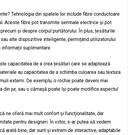
nte? Tehnologia din spatele lor include fibre conductoare
ial. Aceste fibre pot transmite semnale electrice și pot
precum și despre corpul purtătorului. În plus, țesăturile
sau alte dispozitive inteligente, permițând utilizatorului
 informații suplimentare.
este capacitatea de a crea țesături care se adaptează
 materiale au capacitatea de a schimba culoarea sau textura
stimuli externi. De exemplu, o rochie poate deveni mai
 din jur, sau o cămașă poate își poate modifica aspectul
ă ne oferă mai mult confort și funcționalitate, dar
mitate pentru designeri. În viitor, s-ar putea să vedem
că arată bine, dar sunt și extrem de interactive, adaptabile