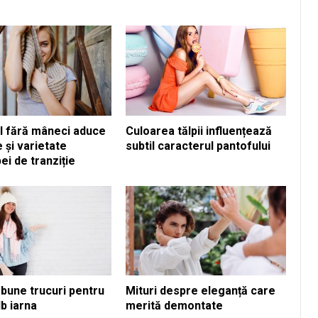
l fără mâneci aduce
Culoarea tălpii influențează
 și varietate
subtil caracterul pantofului
i de tranziție
 bune trucuri pentru
Mituri despre eleganță care
lb iarna
merită demontate