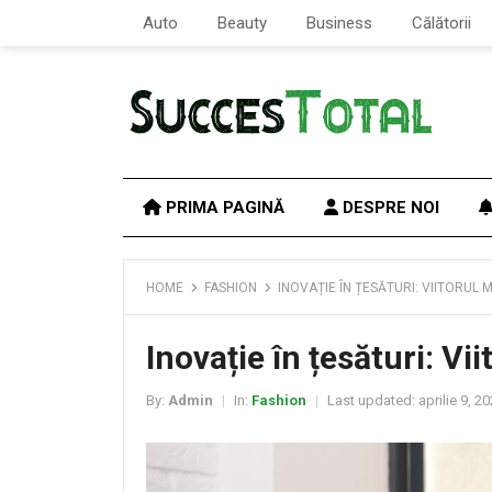
Auto
Beauty
Business
Călătorii
PRIMA PAGINĂ
DESPRE NOI
HOME
FASHION
INOVAȚIE ÎN ȚESĂTURI: VIITORUL 
Inovație în țesături: Vi
By:
Admin
In:
Fashion
Last updated:
aprilie 9, 2
|
|