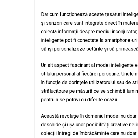
Dar cum funcționează aceste țesături intelige
și senzori care sunt integrate direct în mater
colecta informații despre mediul înconjurător, 
inteligente pot fi conectate la smartphone-uri 
să își personalizeze setările și să primească
Un alt aspect fascinant al modei inteligente 
stilului personal al fiecărei persoane. Unele
în funcție de dorințele utilizatorului sau de 
strălucitoare pe măsură ce se schimbă lumina
pentru a se potrivi cu diferite ocazii.
Această revoluție în domeniul modei nu doar c
deschide și ușa unor posibilități creative neli
colecții întregi de îmbrăcăminte care nu doar 