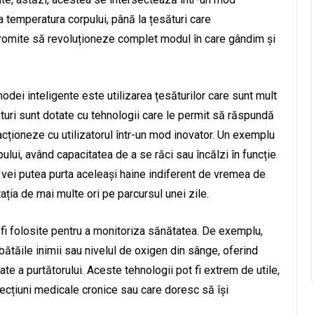
 temperatura corpului, până la țesături care
romite să revoluționeze complet modul în care gândim și
dei inteligente este utilizarea țesăturilor care sunt mult
uri sunt dotate cu tehnologii care le permit să răspundă
racționeze cu utilizatorul într-un mod inovator. Un exemplu
pului, având capacitatea de a se răci sau încălzi în funcție
 vei putea purta aceleași haine indiferent de vremea de
tația de mai multe ori pe parcursul unei zile.
t fi folosite pentru a monitoriza sănătatea. De exemplu,
tăile inimii sau nivelul de oxigen din sânge, oferind
te a purtătorului. Aceste tehnologii pot fi extrem de utile,
ecțiuni medicale cronice sau care doresc să își