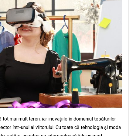
ot mai mult teren, iar inovațiile în domeniul țesăturilor
tor într-unul al viitorului. Cu toate că tehnologia și moda
te, astăzi, acestea se intersectează într-un mod