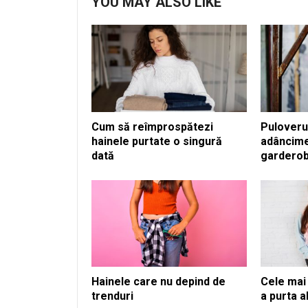
YOU MAY ALSO LIKE
Cum să reîmprospătezi
Puloveru
hainele purtate o singură
adâncime
dată
garderobe
Hainele care nu depind de
Cele mai
trenduri
a purta a