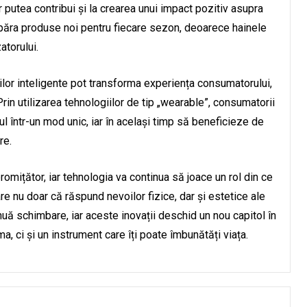
 ar putea contribui și la crearea unui impact pozitiv asupra
mpăra produse noi pentru fiecare sezon, deoarece hainele
atorului.
lor inteligente pot transforma experiența consumatorului,
rin utilizarea tehnologiilor de tip „wearable”, consumatorii
ul într-un mod unic, iar în același timp să beneficieze de
re.
promițător, iar tehnologia va continua să joace un rol din ce
re nu doar că răspund nevoilor fizice, dar și estetice ale
inuă schimbare, iar aceste inovații deschid un nou capitol în
 ci și un instrument care îți poate îmbunătăți viața.