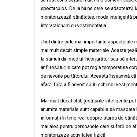
spectaculos. De la haine care se adaptează la
monitorizează sănătatea, moda inteligentă p
interacționăm cu vestimentația.
Unul dintre cele mai importante aspecte ale mo
mai mult decât simple materiale. Aceste țesăt
la stimuli din mediul înconjurător sau să inte
ar fi țesăturile care pot regla temperatura cor
de nevoile purtătorului. Aceasta înseamnă că
afară, fără a fi nevoit să îți schimbi vestimen
Mai mult decât atât, țesăturile inteligente po
anumite materiale sunt capabile să măsoare bă
informații în timp real despre starea de sănăta
mai ales pentru persoanele care suferă de af
monitorizeze activitatea fizică.