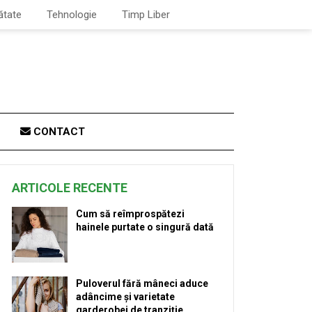
ătate
Tehnologie
Timp Liber
CONTACT
ARTICOLE RECENTE
Cum să reîmprospătezi
hainele purtate o singură dată
Puloverul fără mâneci aduce
adâncime și varietate
garderobei de tranziție