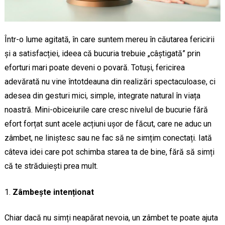
Într-o lume agitată, în care suntem mereu în căutarea fericirii
și a satisfacției, ideea că bucuria trebuie „câștigată” prin
eforturi mari poate deveni o povară. Totuși, fericirea
adevărată nu vine întotdeauna din realizări spectaculoase, ci
adesea din gesturi mici, simple, integrate natural în viața
noastră. Mini-obiceiurile care cresc nivelul de bucurie fără
efort forțat sunt acele acțiuni ușor de făcut, care ne aduc un
zâmbet, ne liniștesc sau ne fac să ne simțim conectați. Iată
câteva idei care pot schimba starea ta de bine, fără să simți
că te străduiești prea mult.
Zâmbește intenționat
Chiar dacă nu simți neapărat nevoia, un zâmbet te poate ajuta