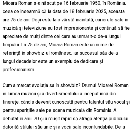
Mioara Roman s-a născut pe 16 februarie 1950, în România,
ceea ce înseamnă că la data de 18 februarie 2025, aceasta
are 75 de ani. Deși este la o vârstă înaintată, carierele sale în
muzică și televiziune au fost impresionante și continuă să fie
apreciate de mulți dintre cei care au urmărit-o de-a lungul
timpului. La 75 de ani, Mioara Roman este un nume de
referință în showbiz-ul românesc, iar succesul său de-a
lungul decadelor este un exemplu de dedicare și
profesionalism.
Cum a marcat evoluția sa în showbiz? Drumul Mioarei Roman
în lumea muzicii și a divertismentului a început încă din
tinerețe, când a devenit cunoscută pentru talentul său vocal și
pentru aparițiile sale pe scena muzicală din România. A
debutat în anii ’70 și a reușit rapid să atragă atenția publicului
datorită stilului său unic și a vocii sale inconfundabile. De-a