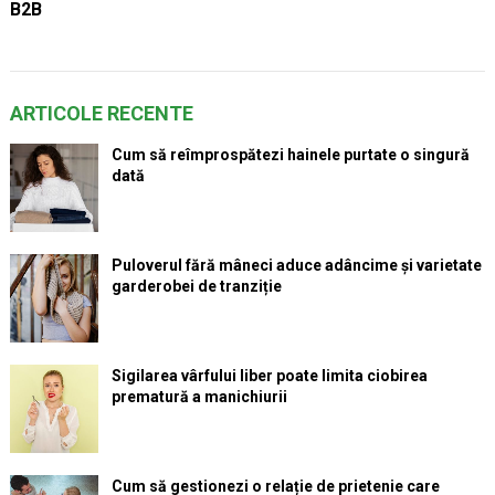
B2B
ARTICOLE RECENTE
Cum să reîmprospătezi hainele purtate o singură
dată
Puloverul fără mâneci aduce adâncime și varietate
garderobei de tranziție
Sigilarea vârfului liber poate limita ciobirea
prematură a manichiurii
Cum să gestionezi o relație de prietenie care