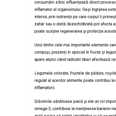
consumăm zilnic influențează direct procesele 
inflamator al organismului. Deși îngrijirea ext
interior, prin nutrienții pe care corpul îi prim
zahăr sau o dietă dezechilibrată pot afecta asp
poate susține regenerarea și protecția aceste
Unul dintre cele mai importante elemente care
compuși, prezenți în special în fructe și legum
apare atunci când radicalii liberi afectează ce
Legumele colorate, fructele de pădure, roșii
regulat al acestor alimente poate contribui la 
inflamatorii.
Grăsimile sănătoase joacă și ele un rol importa
omega-3, contribuie la menținerea barierei natu
ajută pielea să rețină umiditatea și să se prot