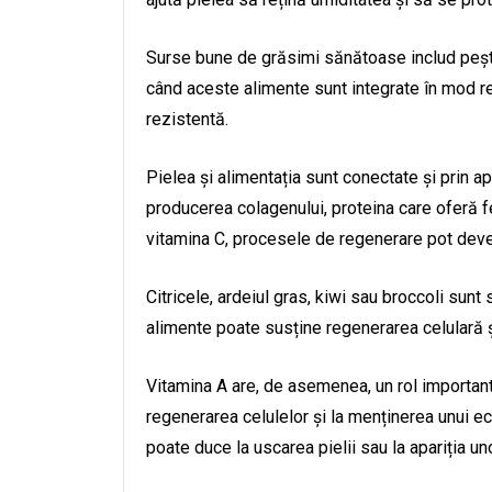
Surse bune de grăsimi sănătoase includ peștel
când aceste alimente sunt integrate în mod re
rezistentă.
Pielea și alimentația sunt conectate și prin a
producerea colagenului, proteina care oferă fe
vitamina C, procesele de regenerare pot deve
Citricele, ardeiul gras, kiwi sau broccoli sun
alimente poate susține regenerarea celulară ș
Vitamina A are, de asemenea, un rol important 
regenerarea celulelor și la menținerea unui ec
poate duce la uscarea pielii sau la apariția u