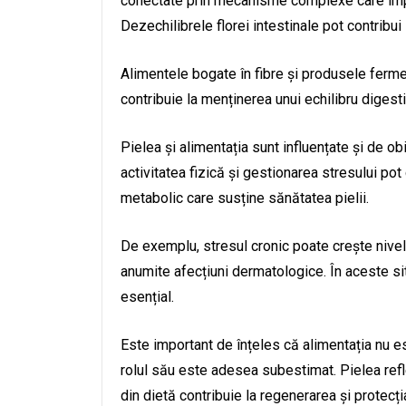
conectate prin mecanisme complexe care impli
Dezechilibrele florei intestinale pot contribui
Alimentele bogate în fibre și produsele ferm
contribuie la menținerea unui echilibru digest
Pielea și alimentația sunt influențate și de ob
activitatea fizică și gestionarea stresului pot
metabolic care susține sănătatea pielii.
De exemplu, stresul cronic poate crește nivel
anumite afecțiuni dermatologice. În aceste situa
esențial.
Este important de înțeles că alimentația nu es
rolul său este adesea subestimat. Pielea refl
din dietă contribuie la regenerarea și protecți