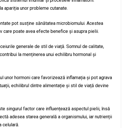
că sistemul imunitar și procesele inflamatorii.
 la apariția unor probleme cutanate.
entate pot susține sănătatea microbiomului. Acestea
iv care poate avea efecte benefice și asupra pielii.
iceiurile generale de stil de viață. Somnul de calitate,
 contribui la menținerea unui echilibru hormonal și
ul unor hormoni care favorizează inflamația și pot agrava
ții, echilibrul dintre alimentație și stil de viață devine
te singurul factor care influențează aspectul pielii, însă
ectă adesea starea generală a organismului, iar nutrienții
a celulară.