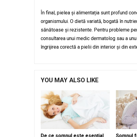
În final, pielea și alimentația sunt profund c
organismului. O dietă variată, bogată în nutrie
sănătoase și rezistente. Pentru probleme per
consultarea unui medic dermatolog sau a unui s
îngrijirea corectă a pielii din interior și din exte
YOU MAY ALSO LIKE
De ce somnul este esențial
Somnul f