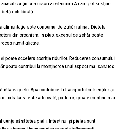
nacul conțin precursori ai vitaminei A care pot susține
 dietă echilibrată.
 și alimentație este consumul de zahăr rafinat. Dietele
matorii din organism. În plus, excesul de zahăr poate
proces numit glicare.
 și poate accelera apariția ridurilor. Reducerea consumului
hăr poate contribui la menținerea unui aspect mai sănătos
nătatea pielii. Apa contribuie la transportul nutrienților și
când hidratarea este adecvată, pielea își poate menține mai
uența sănătatea pielii. Intestinul și pielea sunt