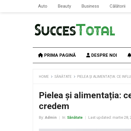
Auto
Beauty
Business
Călătorii
PRIMA PAGINĂ
DESPRE NOI
HOME
SĂNĂTATE
PIELEA ȘI ALIMENTAȚIA: CE IN
Pielea și alimentația: 
credem
By:
Admin
In:
Sănătate
Last updated:
martie 28, 
|
|