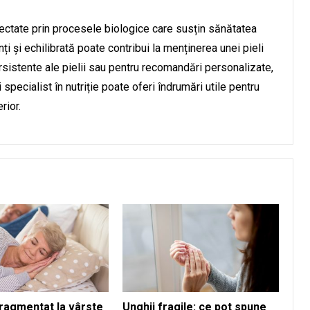
onectate prin procesele biologice care susțin sănătatea
nți și echilibrată poate contribui la menținerea unei pieli
sistente ale pielii sau pentru recomandări personalizate,
pecialist în nutriție poate oferi îndrumări utile pentru
rior.
ragmentat la vârste
Unghii fragile: ce pot spune