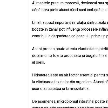
Alimentele precum morcovii, dovleacul sau spa
sănătatea pielii atunci când sunt incluși într-o
Un alt aspect important în relația dintre piele
bogate în zahăr pot influența procesele infla
contribui la degradarea colagenului printr-un 
Acest proces poate afecta elasticitatea pielii
de alimente foarte procesate și bogate în za
al pielii.
Hidratarea este un alt factor esențial pentru să
la eliminarea toxinelor din organism. Atunci 
ușor elasticitatea și luminozitatea.
De asemenea, microbiomul intestinal poate infl