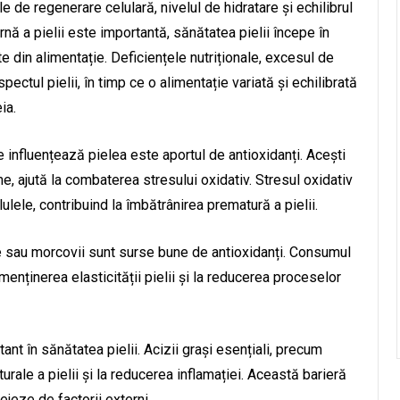
de regenerare celulară, nivelul de hidratare și echilibrul
ernă a pielii este importantă, sănătatea pielii începe în
ește din alimentație. Deficiențele nutriționale, excesul de
ectul pielii, în timp ce o alimentație variată și echilibrată
ia.
 influențează pielea este aportul de antioxidanți. Acești
e, ajută la combaterea stresului oxidativ. Stresul oxidativ
lulele, contribuind la îmbătrânirea prematură a pielii.
le sau morcovii sunt surse bune de antioxidanți. Consumul
menținerea elasticității pielii și la reducerea proceselor
nt în sănătatea pielii. Acizii grași esențiali, precum
rale a pielii și la reducerea inflamației. Această barieră
ejeze de factorii externi.