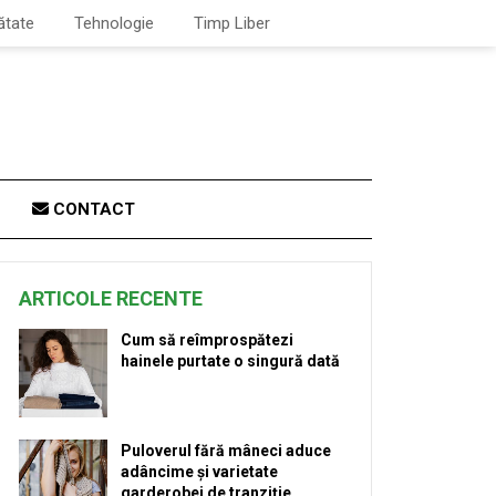
ătate
Tehnologie
Timp Liber
CONTACT
ARTICOLE RECENTE
Cum să reîmprospătezi
hainele purtate o singură dată
Puloverul fără mâneci aduce
adâncime și varietate
garderobei de tranziție