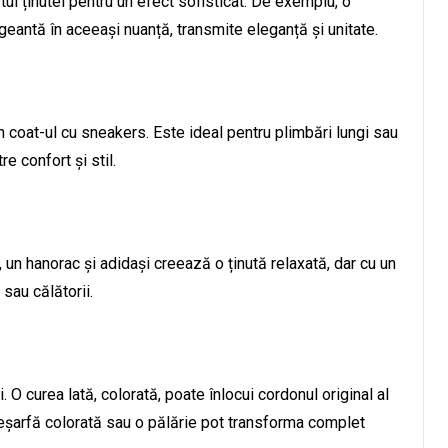
tul ținutei pentru un efect sofisticat. De exemplu, o
 geantă în aceeași nuanță, transmite eleganță și unitate.
 coat-ul cu sneakers. Este ideal pentru plimbări lungi sau
re confort și stil.
 un hanorac și adidași creează o ținută relaxată, dar cu un
sau călătorii.
 O curea lată, colorată, poate înlocui cordonul original al
o eșarfă colorată sau o pălărie pot transforma complet