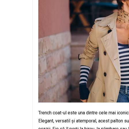
Trench coat-ul este una dintre cele mai iconi
Elegant, versatil și atemporal, acest palton su
ocazii. Fie că îl porți la birou, la plimbare sa