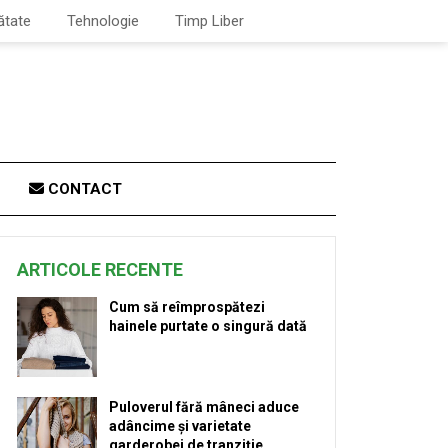
ătate
Tehnologie
Timp Liber
CONTACT
ARTICOLE RECENTE
Cum să reîmprospătezi
hainele purtate o singură dată
Puloverul fără mâneci aduce
adâncime și varietate
garderobei de tranziție