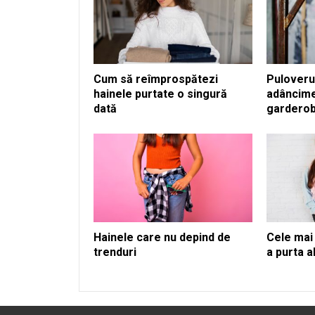
Cum să reîmprospătezi
Puloveru
hainele purtate o singură
adâncime
dată
garderobe
Hainele care nu depind de
Cele mai
trenduri
a purta a