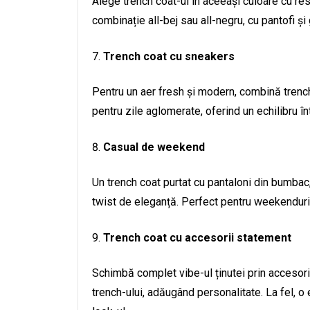
Alege trench coat-ul în aceeași culoare cu res
combinație all-bej sau all-negru, cu pantofi și
Trench coat cu sneakers
Pentru un aer fresh și modern, combină trench
pentru zile aglomerate, oferind un echilibru înt
Casual de weekend
Un trench coat purtat cu pantaloni din bumbac,
twist de eleganță. Perfect pentru weekenduri 
Trench coat cu accesorii statement
Schimbă complet vibe-ul ținutei prin accesorii.
trench-ului, adăugând personalitate. La fel, 