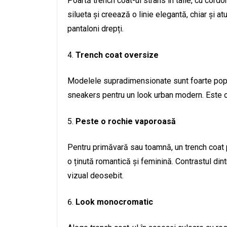
Poartă trench coat-ul strâns în talie, cu cordo
silueta și creează o linie elegantă, chiar și at
pantaloni drepți.
Trench coat oversize
Modelele supradimensionate sunt foarte popul
sneakers pentru un look urban modern. Este o
Peste o rochie vaporoasă
Pentru primăvară sau toamnă, un trench coat p
o ținută romantică și feminină. Contrastul dint
vizual deosebit.
Look monocromatic