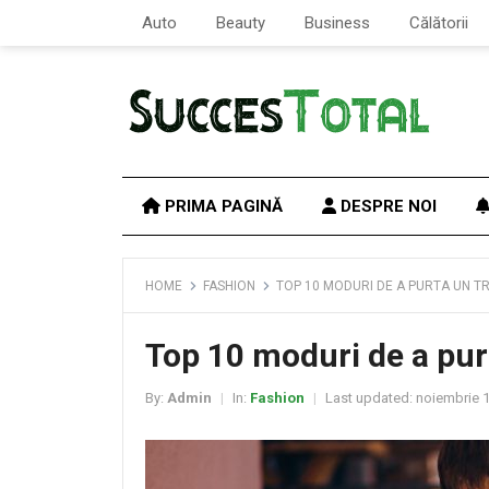
Auto
Beauty
Business
Călătorii
PRIMA PAGINĂ
DESPRE NOI
HOME
FASHION
TOP 10 MODURI DE A PURTA UN T
Top 10 moduri de a pur
By:
Admin
In:
Fashion
Last updated:
noiembrie 1
|
|