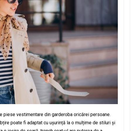
ce piese vestimentare din garderoba oricărei persoane.
bțire poate fi adaptat cu ușurință la o mulțime de stiluri și
u la o ieșire de seară, trench coat-ul are puterea de a