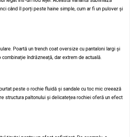
nul legat într-un nod lejer. Această variantă subliniază
unci când îl porți peste haine simple, cum ar fi un pulover și
are. Poartă un trench coat oversize cu pantaloni largi și
 combinație îndrăzneață, dar extrem de actuală.
urtat peste o rochie fluidă și sandale cu toc mic creează
re structura paltonului și delicatețea rochiei oferă un efect