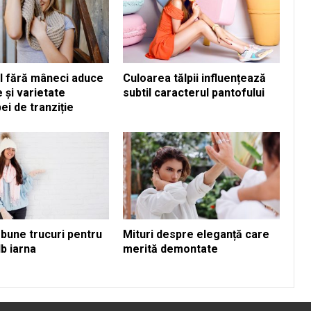
l fără mâneci aduce
Culoarea tălpii influențează
 și varietate
subtil caracterul pantofului
i de tranziție
 bune trucuri pentru
Mituri despre eleganță care
lb iarna
merită demontate