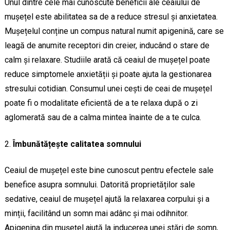
Unul dintre cele mai cunoscute beneficii ale ceaiului de
mușețel este abilitatea sa de a reduce stresul și anxietatea.
Mușețelul conține un compus natural numit apigenină, care se
leagă de anumite receptori din creier, inducând o stare de
calm și relaxare. Studiile arată că ceaiul de mușețel poate
reduce simptomele anxietății și poate ajuta la gestionarea
stresului cotidian. Consumul unei cești de ceai de mușețel
poate fi o modalitate eficientă de a te relaxa după o zi
aglomerată sau de a calma mintea înainte de a te culca.
Îmbunătățește calitatea somnului
Ceaiul de mușețel este bine cunoscut pentru efectele sale
benefice asupra somnului. Datorită proprietăților sale
sedative, ceaiul de mușețel ajută la relaxarea corpului și a
minții, facilitând un somn mai adânc și mai odihnitor.
Apigenina din mușețel ajută la inducerea unei stări de somn,