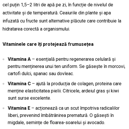
cel puțin 1,5–2 litri de apă pe zi, în funcție de nivelul de
activitate și de temperatură. Ceaiurile din plante și apa
infuzată cu fructe sunt alternative plăcute care contribuie la
hidratarea corectă a organismului.
Vitaminele care îți protejează frumusețea
Vitamina A
– esențială pentru regenerarea celulară și
pentru menținerea unui ten uniform. Se găsește în morcovi,
cartofi dulci, spanac sau dovleac.
Vitamina C
– ajută la producția de colagen, proteina care
menține elasticitatea pielii. Citricele, ardeiul gras și kiwi
sunt surse excelente.
Vitamina E
– acționează ca un scut împotriva radicalilor
liberi, prevenind îmbătrânirea prematură. O găsești în
migdale, semințe de floarea-soarelui și avocado.