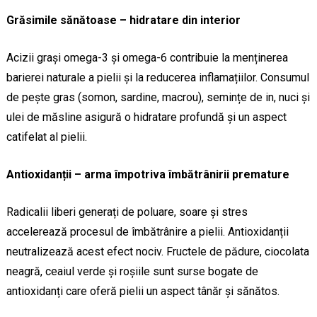
Grăsimile sănătoase – hidratare din interior
Acizii grași omega-3 și omega-6 contribuie la menținerea
barierei naturale a pielii și la reducerea inflamațiilor. Consumul
de pește gras (somon, sardine, macrou), semințe de in, nuci și
ulei de măsline asigură o hidratare profundă și un aspect
catifelat al pielii.
Antioxidanții – arma împotriva îmbătrânirii premature
Radicalii liberi generați de poluare, soare și stres
accelerează procesul de îmbătrânire a pielii. Antioxidanții
neutralizează acest efect nociv. Fructele de pădure, ciocolata
neagră, ceaiul verde și roșiile sunt surse bogate de
antioxidanți care oferă pielii un aspect tânăr și sănătos.