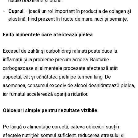
nucile braziliene și ouăle.
Cuprul
– joacă un rol important în producția de colagen și
elastină, fiind prezent în fructe de mare, nuci și semințe.
Evită alimentele care afectează pielea
Excesul de zahăr și carbohidrați rafinați poate duce la
inflamații și la probleme precum acneea. Băuturile
carbogazoase și alimentele procesate afectează atât
aspectul, cât și sănătatea pielii pe termen lung. De
asemenea, consumul excesiv de alcool deshidratează pielea,
iar fumatul accelerează apariția ridurilor.
Obiceiuri simple pentru rezultate vizibile
Pe lângă o alimentație corectă, câteva obiceiuri susțin
efectele nutriției: somnul suficient, reducerea stresului și