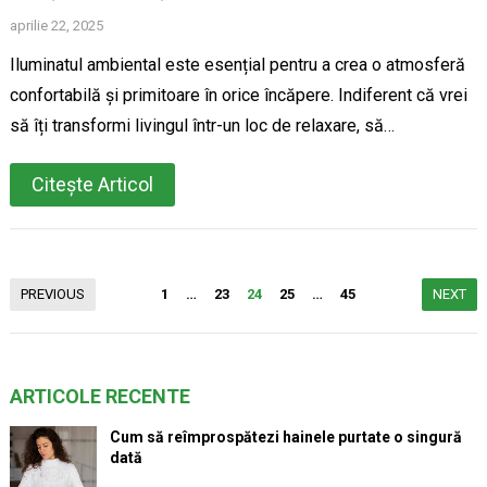
aprilie 22, 2025
Iluminatul ambiental este esențial pentru a crea o atmosferă
confortabilă și primitoare în orice încăpere. Indiferent că vrei
să îți transformi livingul într-un loc de relaxare, să…
Citește Articol
Paginație
PREVIOUS
1
…
23
24
25
…
45
NEXT
articole
ARTICOLE RECENTE
Cum să reîmprospătezi hainele purtate o singură
dată