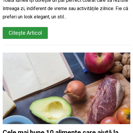
Toată lumea își dorește un păr perfect coafat care să reziste
întreaga zi, indiferent de vreme sau activitățile zilnice. Fie că
preferi un look elegant, un stil…
Citește Articol
Cele mai bune 10 alimente care ajută la